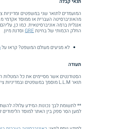
תנאי קבלה
המועמדים לתואר שני במשפטים ומדיניות צי
אנגלית ברמה אוניברסיטאית. כמו כן, עליהם
החלק הכמותי של בחינת
GRE
וסדנת מיון.
לא מגיעים מעולם המשפט? קראו על
ת
תעודה
הסטודנטים אשר מסיימים את כל המטלות הנ
תואר L.L.M מוסמך במשפטים ובמדיניות ציבורית מטעם האוניברסיטה העברית בירושלים.
** לתשומת לבך נכונות המידע עלולה להשתנו
למען הסר ספק בין האתר למוסד הלימודים ל
למידע נוסף לחצו:
האוניברסיטה העברית ביר