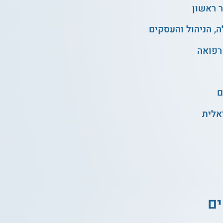
 ראשון
, הניהול והעסקים
רפואה
ם
אלית
ים