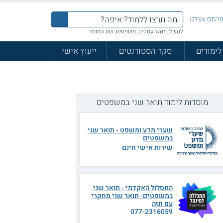
רסם אצלנו
למשל: מנהל עסקים, משפטים, שם המוסד
לימודים
סקר הסטודנטים
ייעוץ אישי
מוסדות לימוד תואר שני במשפטים
שערי מדע ומשפט - תואר שני
במשפטים
שירות אישי חינם
המסלול האקדמי - תואר שני
במשפטים- תואר שני מחקרי
עם תזה
077-2316059