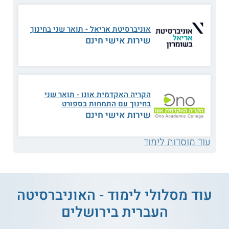
מבוא לטכנולוגיה
חינוך וחברה
חינוכית
אוניברסיטת אריאל - תואר שני בחינוך
שירות אישי חינם
גלובליזציה, זהות
תקציב ככלי ניהול
והגירה
הקריה האקדמית אונו - תואר שני
מבוא לתיאוריות
בחינוך עם התמחות בספורט
תכנון מדיניות חינוכית
פמיניסטיות
שירות אישי חינם
תפקידו של המורה
סוגיות משפטיות
עוד מוסדות לימוד
בכיתה במאה ה-21
בחינוך
חברה אזרחית, תהליכי
פיתוח מנהיגות פדגוגית
שינוי וצדק חברתי
עוד מסלולי לימוד - האוניברסיטה
העברית בירושלים
חינוך יהודי במסגרות