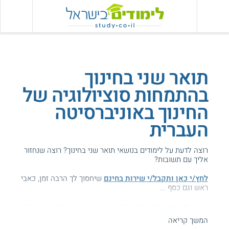
תואר שני בחינוך
בהתמחות סוציולוגיה של
החינוך באוניברסיטה
העברית
רוצה לדעת על לימודים בנושאי תואר שני בחינוך? רוצה שנחזור
אליך עם תשובות?
לחץ/י כאן ותקבל/י שירות בחינם
שיחסוך לך הרבה זמן, כאבי
ראש וגם כסף ...
הגעת לדף עם מידע על העברית - תואר שני בסוציולוגיה בחינוך.
המשך קריאה
המידע באתר הועיל ל87% מהגולשים.