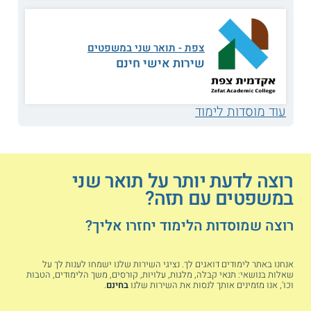
ועוד
מסחרי
צפת - תואר שני במשפטים
תנאי קבלה
שירות אישי חינם
כדי להתקבל למסלול המחקרי יש צורך בממוצע ציונים גבוה
בלימודי המשפטים, לרוב בין 80 - 90. בחלק מהמוסדות זוהי תכנית
שפתוחה רק לסטודנטים מצטיינים במיוחד. במסגרת
תנאי הקבלה
עוד מוסדות לימוד
לתואר שני במשפטים
במסלול זה, יש צורך להציג מכתבי המלצה
מגורמים אקדמיים ואישור על מיקום בכיתה מבחינת הישגים.
כמו כן, כל המועמדים נדרשים גם להגשת הצהרת כוונות בה הם
מפרטים את הסוגיה המשפטית אותה הם מעוניינים לחקור
רוצה לדעת יותר על תואר שני
במסגרת התזה. חלק מן המוסדות מאפשרים קבלה למסלול עקיף,
במשפטים עם תזה?
בו מתחילים בשנה הראשונה ללא תזה ומשם עוברים לתכנית
המחקרית בכפוף לתנאים.
רוצה שמוסדות הלימוד יחזרו אליך?
תעודה
בוגרי התכנית מקבלים תואר שני LLM במשפטים מטעם מוסד
אנחנו באתר לימודים דואגים לך. נציגי השירות שלנו ישמחו לענות לך על
הלימוד, לאחר השלמת כל חובותיהם והגשת התזה.
שאלות בנושאי: תנאי קבלה, מלגות, עלויות, קורסים, משך הלימודים, הטבות
וכו', אנו מזמינים אותך לנסות את השירות שלנו
בחינם
.
מוסדות