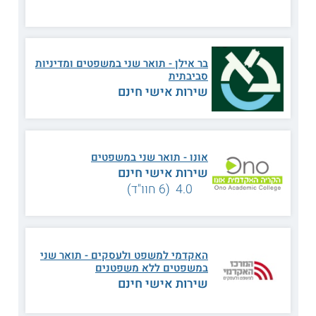
באזור השרון
נושאי הלימוד
בר אילן - תואר שני במשפטים ומדיניות
סביבתית
שירות אישי חינם
ניתוח דוחות כספיים
דיני ביטוח
גלובליזציה ודיני קניין
מימון ומשפט
אונו - תואר שני במשפטים
שירות אישי חינם
ניהול נדל"ן ודיני בנייה
פירוק חברות
4.0 (6 חוו"ד)
גישור
ופתרון סכסוכים
הגבלים עסקיים
האקדמי למשפט ולעסקים - תואר שני
במשפטים ללא משפטנים
משפט מסחרי השוואתי
לקחים תקדימיים
שירות אישי חינם
רגולציה בהקשר