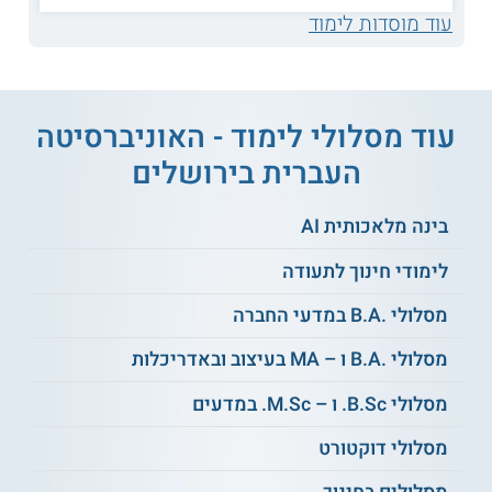
טיפול דיאלקטי
טיפול EMDR
עוד מוסדות לימוד
התנהגותי
מצבי לחץ ודחק בגיל
טיפול קצר מועד
הרך
עוד מסלולי לימוד - האוניברסיטה
העברית בירושלים
ביבליותרפיה לנפגעי
שכול ופוסט טראומה
טראומה
בינה מלאכותית AI
לימודי חינוך לתעודה
התמודדות עם טראומה
טראומה והתמכרויות
מינית
מסלולי .B.A במדעי החברה
מסלולי .B.A ו – MA בעיצוב ובאדריכלות
גישה נרטיבית לטיפול
תיאוריות של טראומה
בטראומה
מסלולי B.Sc. ו – M.Sc. במדעים
מודלים בתרפיה
מסלולי דוקטורט
ועוד
לתחלואה כפולה