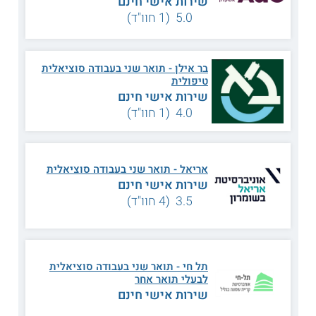
שירות אישי חינם
תכנית הלימודים
5.0 (1 חוו"ד)
התמחות זו בתואר השני בעבודה סוציאלית מאפשרת לסטודנטים
להעמיק את הידע בתיאוריה ובפרקטיקה של הטיפול בטראומה
מסוגים שונים, במטרה לקדם את הקריירה ואת המחקר בתחום. הם
מתייחסים להיבטים מגוונים של הטראומה, בהם טראומה אישית,
בר אילן - תואר שני בעבודה סוציאלית
טראומה המונית וטראומות מורכבות ודנים גם בביטויים של
טיפולית
טראומה מינית ושל טראומה אצל ילדים. נוסף על כך, הם מכירים
שירות אישי חינם
שיטות התערבות רבות ומגוונות אשר מתייחסות להשלכות אירועים
4.0 (1 חוו"ד)
טראומטיים על משפחות קהילות ופרטים, אלה כוללות את הגישה
הנרטיבית, הגישה ההתנהגותית קוגניטיבית ושיטות כגון
ביבליותרפיה.
אריאל - תואר שני בעבודה סוציאלית
מתכונת הלימוד
שירות אישי חינם
אורך התכנית
לתואר שני
הוא כשנתיים. הסטודנטים בוחרים
3.5 (4 חוו"ד)
בהתמחות ונוסף אליה נדרשים לבחור גם במגמה מבין המגוון:
מגמה לטיפול ישיר, מגמה לניהול וארגון מדיניות ומגמה כללית
אינטגרטיבית. התכניות משלבות בין לימודים עיוניים, סמינרים
מחקריים ועבודה מעשית בשדה.
תל חי - תואר שני בעבודה סוציאלית
נושאי הלימוד
לבעלי תואר אחר
שירות אישי חינם