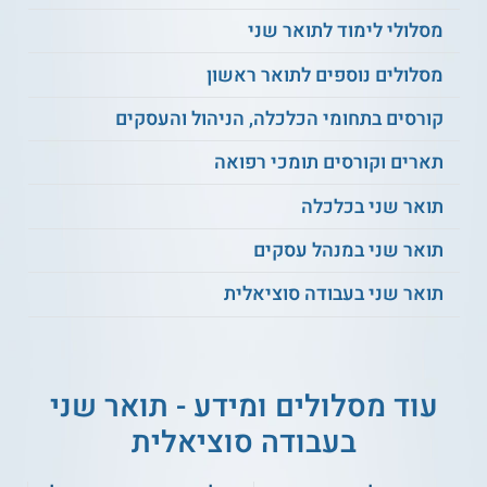
מוסמך בעבודה סוציאלית MSW מטעם האוניברסיטה העברית. יש
מסלולי לימוד לתואר שני
לציין כי ההתמחות בטראומה לא מצוינת על גבי התואר אלא על
גיליון הציונים בלבד.
מסלולים נוספים לתואר ראשון
קורסים בתחומי הכלכלה, הניהול והעסקים
** לתשומת לבך נכונות המידע עלולה להשתנות
מעת לעת. המידע המוצג כאן נכתב ונערך על ידי
תארים וקורסים תומכי רפואה
צוות האתר. למען הסר ספק בין האתר למוסד
הלימודים לא מתקיים קשר מכל סוג שהוא.
תואר שני בכלכלה
תואר שני במנהל עסקים
למידע נוסף לחצו:
האוניברסיטה העברית בירושלים
תואר שני בעבודה סוציאלית
עוד מסלולים ומידע - תואר שני
בעבודה סוציאלית