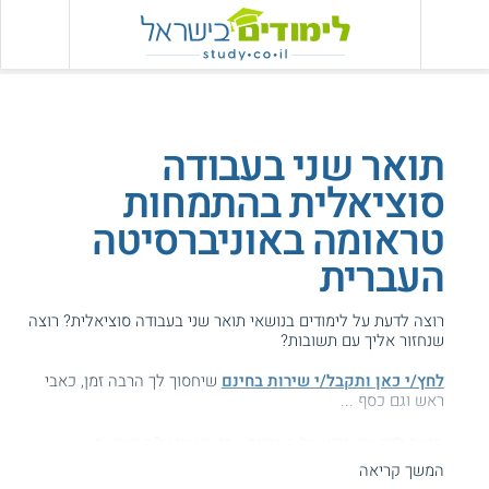
תואר שני בעבודה
סוציאלית בהתמחות
טראומה באוניברסיטה
העברית
רוצה לדעת על לימודים בנושאי תואר שני בעבודה סוציאלית? רוצה
שנחזור אליך עם תשובות?
לחץ/י כאן ותקבל/י שירות בחינם
שיחסוך לך הרבה זמן, כאבי
ראש וגם כסף ...
הגעת לדף עם מידע על העברית - תואר שני עו"ס וטראומה.
המשך קריאה
המידע באתר הועיל ל87% מהגולשים.