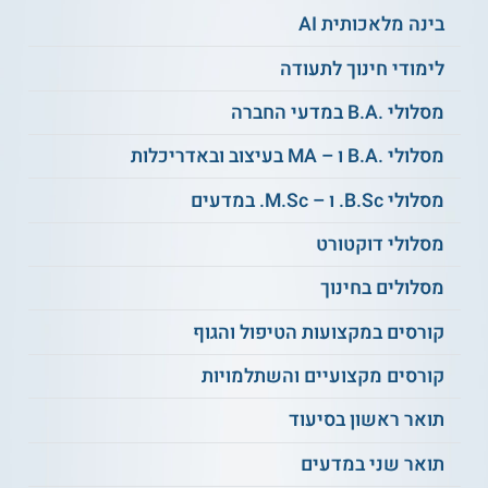
פסיכולוגיה רגיל ובשנה השלישית במסלול פסיכולוגיה
בינה מלאכותית AI
התפתחותית למצטיינים. מתכונת הלימוד כוללת קורסי חובה
כלליים בפסיכולוגיה, קורסי חובה בהתמחות פסיכולוגיה
לימודי חינוך לתעודה
התפתחותית, קורסי בחירה, קורסי התנסות מחקרית ומעבדות
מחקר.
מסלולי .B.A במדעי החברה
נושאי לימוד
מסלולי .B.A ו – MA בעיצוב ובאדריכלות
מסלולי B.Sc. ו – M.Sc. במדעים
תהליכים קוגניטיביים
תהליכים התפתחותיים
מסלולי דוקטורט
מנגנוני למידה
יסודות
מוח והתנהגות
הנוירופסיכולוגיה
התפתחות ערכים
מסלולים בחינוך
פסיכופתולוגיה
פסיכולוגיה ניסויית
התפתחותית
ועוד
קורסים במקצועות הטיפול והגוף
יסודות ביולוגיים של
התנהגות
קורסים מקצועיים והשתלמויות
תואר ראשון בסיעוד
על מוסד הלימודים
תואר שני במדעים
המחלקה לפסיכולוגיה של האוניברסיטה העברית בירושלים