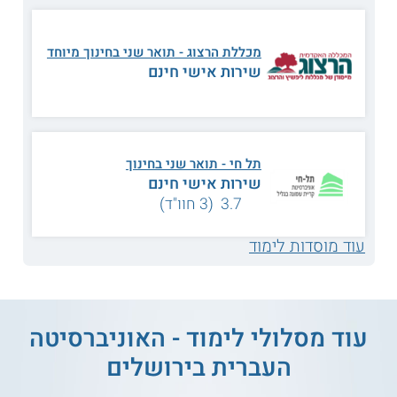
פיתוח מנהיגות פדגוגית
פדגוגיה ביקורתית
מכללת הרצוג - תואר שני בחינוך מיוחד
שירות אישי חינם
סוגיות משפטיות
מושגים בעיבוד לשוני
בחינוך
מבוא לטכנולוגיה
תל חי - תואר שני בחינוך
מחקר איכותני בחינוך
חינוכית
שירות אישי חינם
3.7 (3 חוו"ד)
רפורמות ומדיניות
הספקטרום האוטיסטי
עוד מוסדות לימוד
בחינוך
תפקידו של המורה
סוגיות יסוד בקוגניציה
במאה ה־21
עוד מסלולי לימוד - האוניברסיטה
העברית בירושלים
שליטה עצמית אצל
ילדים בחינוך המיוחד
ועוד