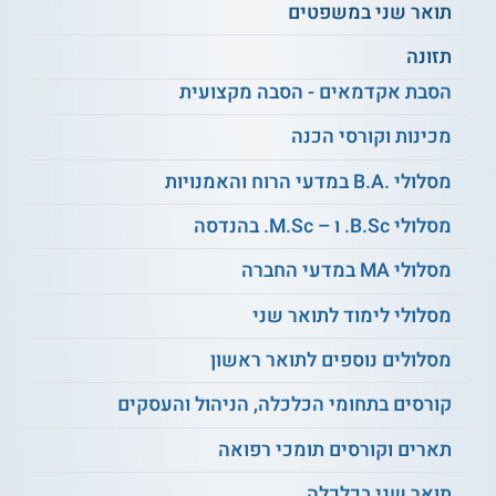
תואר שני במשפטים
האוניברסיטה העברית בירושלים.
תזונה
אפשרויות תעסוקה
הסבת אקדמאים - הסבה מקצועית
בוגרי התואר יכולים להמשיך במחקר באקדמיה ובמכוני המחקר
העוסקים בתחום החינוך. כמו כן, הם משתבצים בתפקידים בכירים
מכינות וקורסי הכנה
במערכת החינוך כמפקחים וכמרכזים והם משתלבים במרכזי חינוך
והדרכה.
מסלולי .B.A במדעי הרוח והאמנויות
מסלולי B.Sc. ו – M.Sc. בהנדסה
** לתשומת לבך נכונות המידע עלולה להשתנות
מעת לעת. המידע המוצג כאן נכתב ונערך על ידי
מסלולי MA במדעי החברה
צוות האתר. למען הסר ספק בין האתר למוסד
הלימודים לא מתקיים קשר מכל סוג שהוא.
מסלולי לימוד לתואר שני
מסלולים נוספים לתואר ראשון
למידע נוסף לחצו:
האוניברסיטה העברית בירושלים
קורסים בתחומי הכלכלה, הניהול והעסקים
תארים וקורסים תומכי רפואה
תואר שני בכלכלה