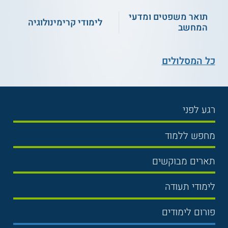
תואר משפטים ומדעי
לימודי קרימינולוגיה
המחשב
כל המסלולים
רגע לפני
בחירת לימודים
מחפש ללמוד
תנאי קבלה
תואר ראשון
תארים מבוקשים
שכר לימוד
תואר שני
משפטים
אוניברסיטה
לימודי תעודה
הכנה לבגרות
מנהל עסקים
מכללות
נדל"ן
מכינות
פורום לימודים
כלכלה
ימים פתוחים
שוק ההון