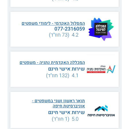
ובמקביל בוחנת את הקשר שבין תחום המשפט לעולם החשבונאות
ולתחומים המשיקים לו כגון כלכלה, חברה והיסטוריה. השילוב בין
התחומים מסייע לסטודנטים לקבל זווית ראיה רחבה על המשק
ולרכוש כלים מקצועיים רבים. כך הם בוחנים היבטים במיסוי,
בפעילות הרשות לניירות ערך ודנים בסוגיות שמשלבות כלכלה
המסלול האקדמי - לימודי משפטים
077-2316059
ומשפט.
4.2 (73 חוו"ד)
לימודי המשפטים
עוסקים בתחומי משפט שונים כגון משפט
מסחרי, משפט מנהלי, משפט פלילי, דיני חוזים ונזיקין.
לימודי
החשבונאות
באים להקנות לסטודנטים ידע פיננסי וניהולי והיכרות
עם תהליכים במשק שנוגעות למיסים, תמחור מוצרים, חשבונאות
פיננסית וביקורת.
המכללה האקדמית נתניה - משפטים
שירות אישי חינם
מתכונת הלימוד
4.1 (132 חוו"ד)
משך הלימודים הוא ארבע שנים וחצי. התכנית המשותפת כולל
קורסי חובה ובחירה וסמינריונים של שני החוגים וכך דורשת מן
הסטודנטים השקעה רבה במיוחד והיא עמוסה ותובענית מן הרגיל.
היא מתאימה במיוחד לסטודנטים מצטיינים. במהלך הלימודים
תואר ראשון ושני במשפטים -
משולבות סדנאות שונות בתחומי המשפט והחשבונאות. כמו כן,
אוניברסיטת חיפה
במסגרת לימודי המשפטים הסטודנטים לוקחים חלק בקליניקות
שירות אישי חינם
משפטיות שבהן הם מתנסים בעבודה עם לקוחות מאוכלוסיות
שונות.
5.0 (1 חוו"ד)
נושאי הלימוד