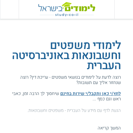
לימודי משפטים
וחשבונאות באוניברסיטה
העברית
רוצה לדעת על לימודים בנושאי משפטים - עריכת דין? רוצה
שנחזור אליך עם תשובות?
לחץ/י כאן ותקבל/י שירות בחינם
שיחסוך לך הרבה זמן, כאבי
ראש וגם כסף ...
הגעת לדף עם מידע על העברית - משפטים וחשבונאות.
המידע באתר הועיל ל87% מהגולשים.
המשך קריאה
עזרנו גם לך? דרג אותנו: