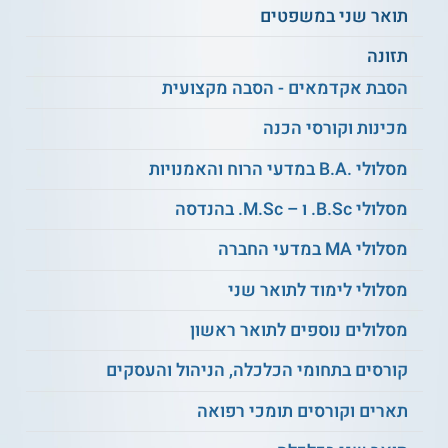
תואר שני במשפטים
כדי לקבל את ההכשרה בחשבונאות יש לעבור מספר מבחנים
שנערכים על ידי מועצת רואי החשבון. מי שלומדים
בשנת השלמה
תזונה
בחשבונאות
זכאים לקבלת פטור ממרבית המבחנים.
הסבת אקדמאים - הסבה מקצועית
** לתשומת לבך נכונות המידע עלולה להשתנות
מכינות וקורסי הכנה
מעת לעת. המידע המוצג כאן נכתב ונערך על ידי
צוות האתר. למען הסר ספק בין האתר למוסד
מסלולי .B.A במדעי הרוח והאמנויות
הלימודים לא מתקיים קשר מכל סוג שהוא.
מסלולי B.Sc. ו – M.Sc. בהנדסה
מסלולי MA במדעי החברה
למידע נוסף לחצו:
האוניברסיטה העברית בירושלים
מסלולי לימוד לתואר שני
מסלולים נוספים לתואר ראשון
קורסים בתחומי הכלכלה, הניהול והעסקים
תארים וקורסים תומכי רפואה