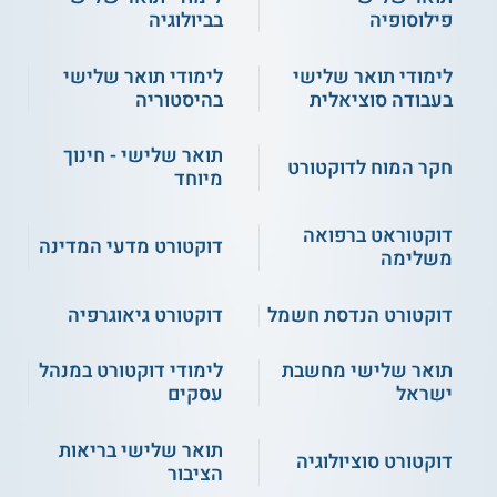
מה הסיכויים שלכם להתקבל? קראו בהרחבה
פילוסופיה
בביולוגיה
על
תנאי קבלה לתואר שלישי
לימודי תואר שלישי
לימודי תואר שלישי
בעבודה סוציאלית
בהיסטוריה
תעודה
לתלמידי מחקר שמשלימים בהצלחה את עבודת המחקר ועומדים
תואר שלישי - חינוך
בכל דרישות מוסד הלימוד ניתן תואר שלישי "דוקטור לפילוסופיה"
חקר המוח לדוקטורט
מיוחד
PhD, על ידי האוניברסיטה העברית בירושלים.
דוקטוראט ברפואה
דוקטורט מדעי המדינה
** לתשומת לבך נכונות המידע עלולה להשתנות
משלימה
מעת לעת. המידע המוצג כאן נכתב ונערך על ידי
צוות האתר. למען הסר ספק בין האתר למוסד
דוקטורט הנדסת חשמל
דוקטורט גיאוגרפיה
הלימודים לא מתקיים קשר מכל סוג שהוא.
תואר שלישי מחשבת
לימודי דוקטורט במנהל
ישראל
עסקים
למידע נוסף לחצו:
האוניברסיטה העברית בירושלים
תואר שלישי בריאות
דוקטורט סוציולוגיה
הציבור