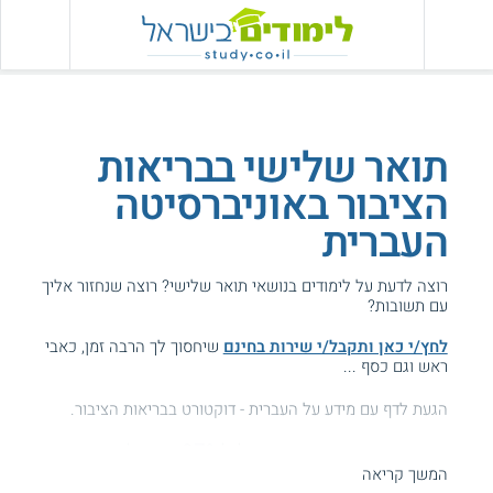
תואר שלישי בבריאות
הציבור באוניברסיטה
העברית
רוצה לדעת על לימודים בנושאי תואר שלישי? רוצה שנחזור אליך
עם תשובות?
לחץ/י כאן ותקבל/י שירות בחינם
שיחסוך לך הרבה זמן, כאבי
ראש וגם כסף ...
הגעת לדף עם מידע על העברית - דוקטורט בבריאות הציבור.
המידע באתר הועיל ל87% מהגולשים.
המשך קריאה
עזרנו גם לך? דרג אותנו: