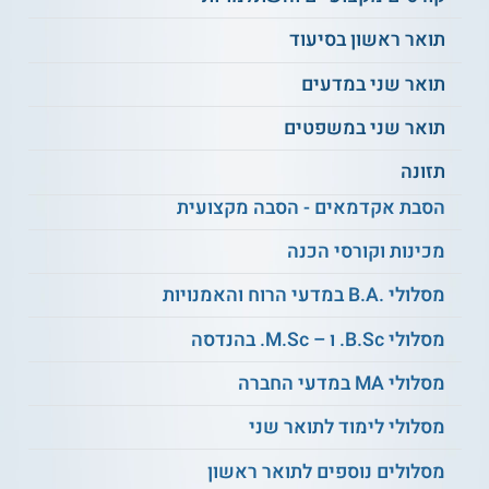
לסטודנטים אשר משלימים בהצלחה את כל החובות בתכנית
ומסיימים אותה בהצלחה ניתן תואר ראשון B.Sc. במדעי המחשב
תואר ראשון בסיעוד
ומדעי הסביבה על ידי האוניברסיטה העברית בירושלים.
תואר שני במדעים
** לתשומת לבך נכונות המידע עלולה להשתנות
תואר שני במשפטים
מעת לעת. המידע המוצג כאן נכתב ונערך על ידי
צוות האתר. למען הסר ספק בין האתר למוסד
תזונה
הלימודים לא מתקיים קשר מכל סוג שהוא.
הסבת אקדמאים - הסבה מקצועית
מכינות וקורסי הכנה
למידע נוסף לחצו:
האוניברסיטה העברית בירושלים
מסלולי .B.A במדעי הרוח והאמנויות
מסלולי B.Sc. ו – M.Sc. בהנדסה
מסלולי MA במדעי החברה
מסלולי לימוד לתואר שני
מסלולים נוספים לתואר ראשון