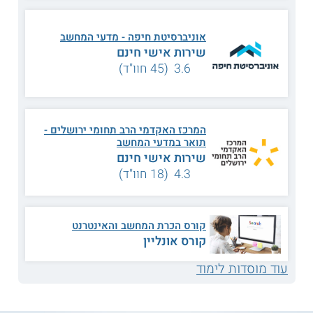
נושאי הלימוד
בין הנושאים שנלמדים בתכנית אפשר למנות:
אוניברסיטת חיפה - מדעי המחשב
שירות אישי חינם
3.6 (45 חוו"ד)
רשתות תקשורת
מדעי הקרקע
תורת ההסתברות
מבנה המחשב
המרכז האקדמי הרב תחומי ירושלים -
תואר במדעי המחשב
שירות אישי חינם
משאבי מים בישראל
בינה מלאכותית
4.3 (18 חוו"ד)
תכנות מונחה עצמים
מערכות לומדות
קורס הכרת המחשב והאינטרנט
קורס אונליין
אוקיאנוגרפיה ביולוגית
שינויים גלובליים
עוד מוסדות לימוד
GIS מערכות מידע
ועוד
גיאוגרפי