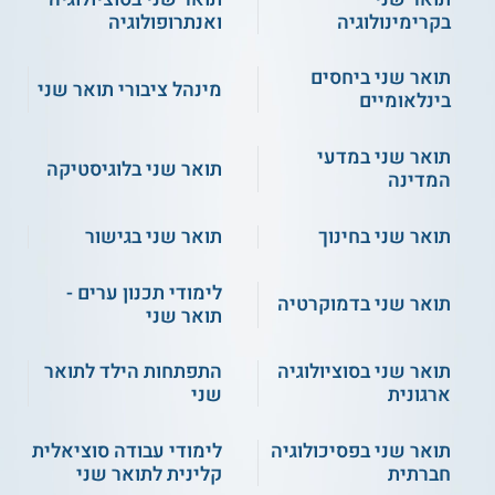
שני מחקרי או עיוני בסטטיסטיקה, שמאפשר
בקרימינולוגיה
ואנתרופולוגיה
לבחון סוגיות מתקדמות בתחום חקר הביצועים
ושיטות ההסקה הסטטיסטיות.
תואר שני ביחסים
מינהל ציבורי תואר שני
בינלאומיים
תואר שני בגיאוגרפיה:
תואר מוסמך
תואר שני במדעי
תואר שני בלוגיסטיקה
המדינה
בגיאוגרפיה ניתן ללמוד במסלול ללא התמחות
או במסגרת תכנית לתואר שני בגיאוגרפיה
וניהול, תכנון ומדיניות סביבה או כחלק מתכנית
תואר שני בחינוך
תואר שני בגישור
לתואר שני בגיאוגרפיה ותכנון עירוני.
לימודי תכנון ערים -
תואר שני בדמוקרטיה
תואר שני
תואר שני בסוציולוגיה ואנתרופולוגיה:
ניתן
תואר שני בסוציולוגיה
התפתחות הילד לתואר
ללמוד במסלול עם או ללא תזה, במסגרת
ארגונית
שני
מגמות התמחות כגון דמוגרפיה, סוציולוגיה,
לימודי ארגון או אנתרופולוגיה.
תואר שני בפסיכולוגיה
לימודי עבודה סוציאלית
חברתית
קלינית לתואר שני