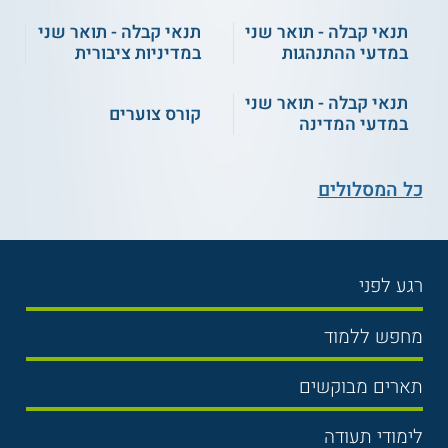
** לתשומת לבך נכונות המידע עלולה להשתנות
תנאי קבלה - תואר שני
תנאי קבלה - תואר שני
במדעי ההתנהגות
במדיניות ציבורית
מעת לעת. המידע המוצג כאן נכתב ונערך על ידי
צוות האתר. למען הסר ספק בין האתר למוסד
הלימודים לא מתקיים קשר מכל סוג שהוא.
תנאי קבלה - תואר שני
קורס צוערים
במדעי המדינה
למידע נוסף לחצו:
האוניברסיטה העברית בירושלים
כל המסלולים
רגע לפני
בחירת לימודים
מחפש ללמוד
תנאי קבלה
תואר ראשון
תארים מבוקשים
שכר לימוד
תואר שני
משפטים
אוניברסיטה
לימודי תעודה