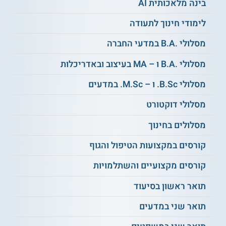
בינה מלאכותית AI
והתרבותיות האקטואליות של ימינו. זוהי תכנית
לסטודנטים מצטיינים.
לימודי חינוך לתעודה
מסלולי .B.A במדעי החברה
מסלולי .B.A ו – MA בעיצוב ובאדריכלות
תואר שני ביישוב סכסוכים:
תואר שני בחקר
סכסוכים, ניהול ויישוב עוסק בשלל
מסלולי B.Sc. ו – M.Sc. במדעים
אסטרטגיות לפתרון של קונפליקטים בין
קבוצות חברתיות, פוליטיות, מדיניות וכלכליות.
מסלולי דוקטורט
ניתן ללמוד במסלול מחקרי או במסלול לא
מסלולים בחינוך
מחקרי.
קורסים במקצועות הטיפול והגוף
קורסים מקצועיים והשתלמויות
תואר שני בתכנון אזורי ועירוני:
במסגרת
תואר ראשון בסיעוד
תואר שני בתכנון עירוני ואזורי ניתן ללמוד
בהתמחויות שונות: התמחות בלימודים
תואר שני במדעים
עירוניים, התמחות בתכנון עירוני ומסלול
מוסמך בגיאוגרפיה ותכנון עירוני.