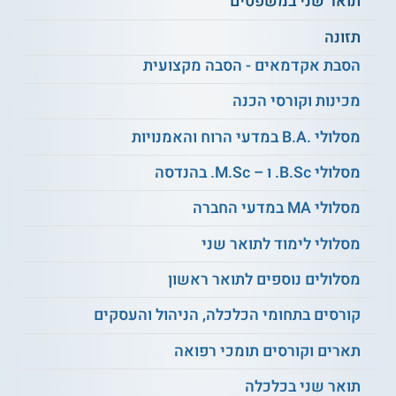
תואר שני במשפטים
תזונה
הסבת אקדמאים - הסבה מקצועית
תואר שני בלימודי אירופה:
התואר השני
מתמקד באיחוד האירופי ובנושאים באירופה
מכינות וקורסי הכנה
בת זמננו, היא כוללת סיורים במדינות אירופה
ומאפשרת לסטודנטים מצטיינים לקבל מלגות
מסלולי .B.A במדעי הרוח והאמנויות
וללמוד בסמסטרים בחו"ל.
מסלולי B.Sc. ו – M.Sc. בהנדסה
מסלולי MA במדעי החברה
תואר שני בלימודי גרמניה:
התואר השני
מסלולי לימוד לתואר שני
בלימודי גרמניה בת זמננו מתמקד בפוליטיקה,
בתרבות ובחברה הגרמנית. ניתן להתמחות
מסלולים נוספים לתואר ראשון
בתחומים כגון ספרות גרמנית, היסטוריה,
קורסים בתחומי הכלכלה, הניהול והעסקים
משפט בינלאומי או כלכלה ופוליטיקה.
תארים וקורסים תומכי רפואה
תואר שני בכלכלה