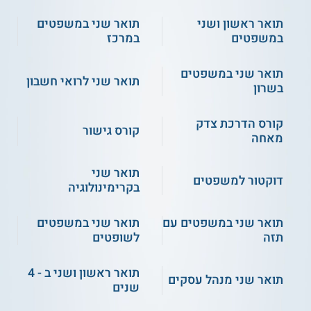
תואר ראשון ושני
תואר שני במשפטים
במשפטים
במרכז
תואר שני במשפטים
תואר שני לרואי חשבון
בשרון
3.7
(3)
4.0
(1)
קורס הדרכת צדק
המכללה האקדמית נתניה -
תואר שני במשפטים ללא
קורס גישור
תואר שני בלימודי משפט ללא
משפטנים - בר אילן
מאחה
משפטנים
תואר שני
שירות אישי חינם
שירות אישי חינם
דוקטור למשפטים
בקרימינולוגיה
תואר שני במשפטים עם
תואר שני במשפטים
תזה
לשופטים
תואר ראשון ושני ב - 4
תואר שני מנהל עסקים
שנים
4.0
(1)