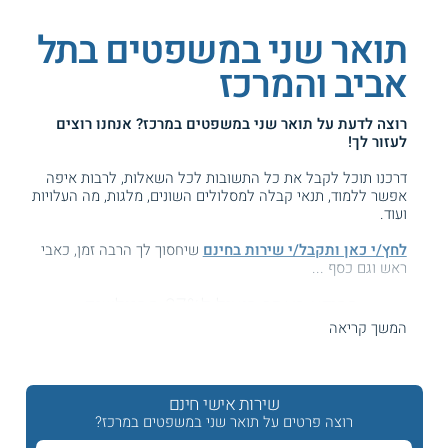
תואר שני במשפטים בתל
אביב והמרכז
רוצה לדעת על
תואר שני במשפטים במרכז
? אנחנו רוצים
לעזור לך!
דרכנו תוכל לקבל את כל התשובות לכל השאלות, לרבות איפה
אפשר ללמוד, תנאי קבלה למסלולים השונים, מלגות, מה העלויות
ועוד.
לחץ/י כאן ותקבל/י שירות בחינם
שיחסוך לך הרבה זמן, כאבי
ראש וגם כסף ...
המידע באתר הועיל ל87% מהגולשים.
עזרנו גם לך? דרג אותנו:
המשך קריאה
שירות אישי חינם
תואר שני במשפטים LLM במרכז הארץ
רוצה פרטים על תואר שני במשפטים במרכז?