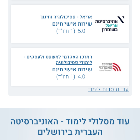
לומדים במגוון של קורסי חובה ובחירה עיוניים וגם לוקחים חלק
בסדנאות, בסיורים ובמעבדות בהם הם מכירים מקרוב היבטים
בפסיכולוגיה ובפוליטיקה.
אריאל - פסיכולוגיה וחינוך
שירות אישי חינם
נושאי הלימוד
5.0 (1 חוו"ד)
היבטים ערכיים
תהליכי
משא ומתן
במנהיגות
המרכז האקדמי למשפט ולעסקים -
לימודי פסיכולוגיה
שירות אישי חינם
גישות
ביחסים בין
4.0 (1 חוו"ד)
פסיכולוגיה חיובית
לאומיים
עוד מוסדות לימוד
יסודות ביולוגיים
פסיכולוגיה חברתית
להתנהגות
עוד מסלולי לימוד - האוניברסיטה
השפעות מדיה על
הגירה וזהות לאומית
הפוליטיקה
העברית בירושלים