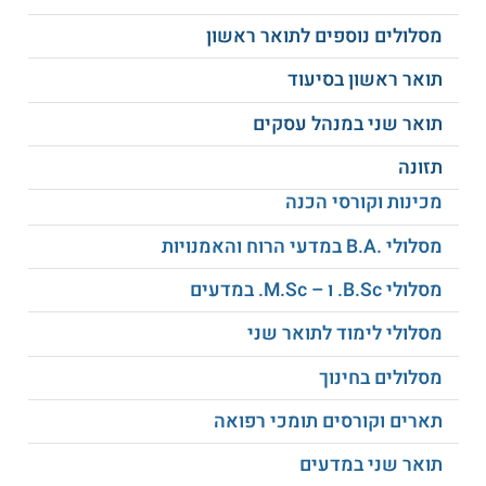
קורסי ההשלמה יינתנו בהתאמה אישית לכל
מסלולים נוספים לתואר ראשון
מועמד על ידי ועדת הקבלה המחלקתית, תוך
הסתמכות על התואר הראשון אותו למד
תואר ראשון בסיעוד
המועמד.
את קורסי ההשלמה יש לסיים בממוצע של
תואר שני במנהל עסקים
לפחות 85, במקביל לשנה א' של
התואר השני
,
כתנאי למעבר שנה.
תזונה
מכינות וקורסי הכנה
איזה תואר מוענק בתום הלימודים?
מסלולי .B.A במדעי הרוח והאמנויות
לבוגרים מוענק תואר שני M.A בחינוך הוראה ולמידה.
מסלולי B.Sc. ו – M.Sc. במדעים
למידע נוסף לחצו:
אוניברסיטת אריאל בשומרון
מסלולי לימוד לתואר שני
מסלולים בחינוך
תארים וקורסים תומכי רפואה
תואר שני במדעים