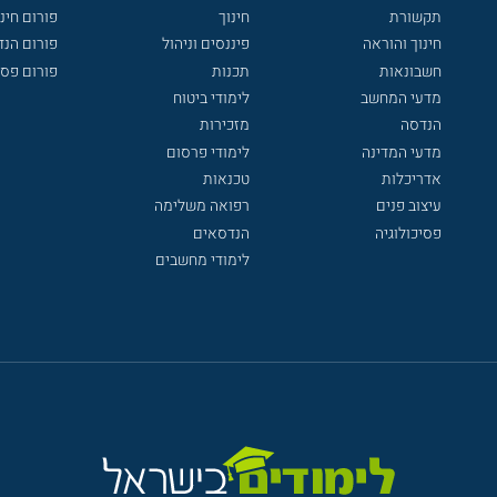
תקשורת
חינוך
פורום חינו
חינוך והוראה
פיננסים וניהול
פורום הנ
חשבונאות
תכנות
פורום פסי
מדעי המחשב
לימודי ביטוח
הנדסה
מזכירות
מדעי המדינה
לימודי פרסום
אדריכלות
טכנאות
עיצוב פנים
רפואה משלימה
פסיכולוגיה
הנדסאים
לימודי מחשבים