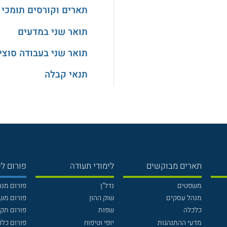
תארים וקורסים תומכי 
תואר שני במדעים
תואר שני בעבודה סוצי
תנאי קבלה
תארים מבוקשים
לימודי תעודה
פורום לי
משפטים
נדל"ן
פורום מנ
מנהל עסקים
שוק ההון
פורום מש
כלכלה
שפות
פורום תק
מדעי ההתנהגות
יופי וטיפוח
פורום כלכ