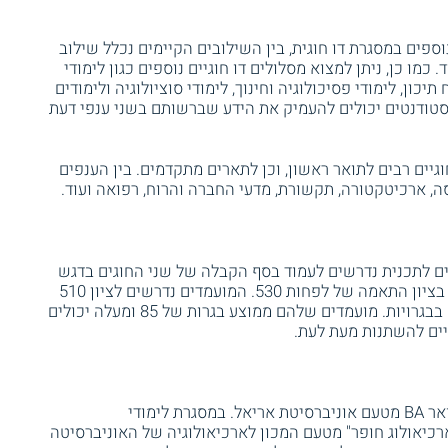
וספים במסגרת דו חוגית, בין השילובים הקיימים נכלל שילוב
 כמו כן, ניתן למצוא מסלולים דו חוגיים נוספים כגון לימודי
 תיכון, לימודי פסיכולוגיה וחינוך, לימודי סוציולוגיה ולימודים
סטודנטים יכולים להעמיק את הידע שברשותם בשני ענפי דעת
גיים רבים לתואר ראשון, וכן לתארים מתקדמים. בין הענפים
, ארכיטקטורה, תקשורת, מדעי החברה והרוח, רפואה ועוד.
דים לתכנית נדרשים לעמוד בסף הקבלה של שני החוגים בדגש
על הגבוה מבין השניים. במקרה זה, יש צורך בציון התאמה של לפחות 530. המועמדים נדרשים לציון 510
בפסיכומטרי ומעלה ולציון ממוצע 83 ומעלה בבגרויות. מועמדים שלהם ממוצע בגרות של 85 ומעלה יכולים
ים להשתנות מעת לעת.
בסיום הלימודים הסטודנטים זכאים לקבל תואר BA מטעם אוניברסיטת אריאל. במסגרת לימודי
ארכיאולוג חופר" מטעם המכון לארכיאולוגיה של האוניברסיטה