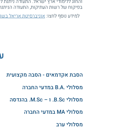
והחוג ללימודי ארץ ישראל. התעודה ניתנת 
בפיקוח של רשות העתיקות, התעודה הניתנת 
למידע נוסף לחצו:
אוניברסיטת אריאל בשומ
עו
הסבת אקדמאים - הסבה מקצועית
מסלולי .B.A במדעי החברה
מסלולי B.Sc. ו – M.Sc. בהנדסה
מסלולי MA במדעי החברה
מסלולי ערב