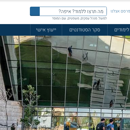
רסם אצלנו
למשל: מנהל עסקים, משפטים, שם המוסד
לימודים
סקר הסטודנטים
ייעוץ אישי