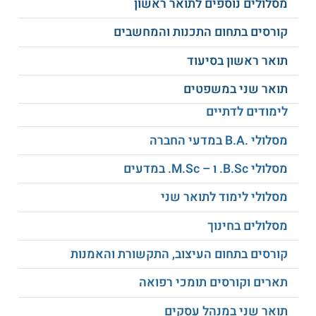
מסלולים נוספים לתואר ראשון
קורסים בתחום התכנות והמחשבים
חינוך מיוחד:
התכנית
לתואר שני בחינוך
תואר ראשון בסיעוד
התמחות בחינוך מיוחד
מתאימה לאנשי חינוך
שברצונם להרחיב את הידע שברשותם בתחום
תואר שני במשפטים
החינוך המיוחד במגוון של אוכלוסיות תלמידים
לימודים לדתיים
ברמות תפקוד שונות. מטרת המסלול היא
גיבוש תפיסה ערכית וחינוכית וכן הרחבה
מסלולי .B.A במדעי החברה
ופיתוח של חשיבה יצירתית בענפי החינוך
המיוחד והעבודה עם תלמידים עם צרכים
מסלולי B.Sc. ו – M.Sc. במדעים
מיוחדים. אפשרות להרחבת תעודת ההוראה
לחינוך מיוחד - במהלך הלימודים או בסיומם.
מסלולי לימוד לתואר שני
מסלולים בחינוך
התמחות בטכנולוגיות למידה ו - AI:
המסלול
קורסים בתחום העיצוב, התקשורת והאמנות
מתאים לאנשי חינוך, למדריכים ולמורים
המעוניינים לקדם שינוי בלמידה וליצור למידה
תארים וקורסים תומכי רפואה
מגוונת וחווייתית. הסטודנטים מפתחים
מיומנויות יזמות חינוכית ומתוודעים למגוון של
תואר שני במנהל עסקים