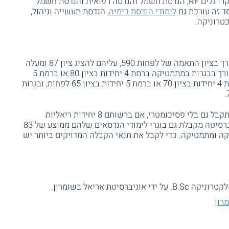
חשמל ואלקטרואופטיקה, הנדסת חשמל ומיקרו גלים RF, הנדסת חשמל והנדסה רפואית והנדסת חשמל
ד זה עורכת גם
לימודי הנדסת כימיה
, הנדסת תעשייה וניהול,
טרוניקה.
במסגרת תנאי הקבלה להנדסת חשמל, יש צורך בציון התאמה של לפחות 590, עליהם להציג ציון 87 ומעלה
בבגרויות וציון פסיכומטרי 600 לפחות. יש צורך בבגרות במתמטיקה ברמת 4 יחידות בציון 80 או ברמת 5
יחידות בציון 70 ומעלה; בגרות באנגלית ברמת 4 יחידות בציון 70 או ברמת 5 יחידות בציון 65 לפחות; ובגרות
בעלי ממוצע בגרות של 97 ומעלה יכולים להתקבל גם בלי פסיכומטרי, אם ברשותם 8 יחידות ריאליות
בבגרות ומתוכן 4 יחידות במתמטיקה. האוניברסיטה מקבלת גם בוגרי לימודי הנדסאים שלהם ממוצע של 83
ה ומתמטיקה. כדי לקבל את תנאי הקבלה המדויקים ביותר יש
יטת אריאל בשומרון.
רון