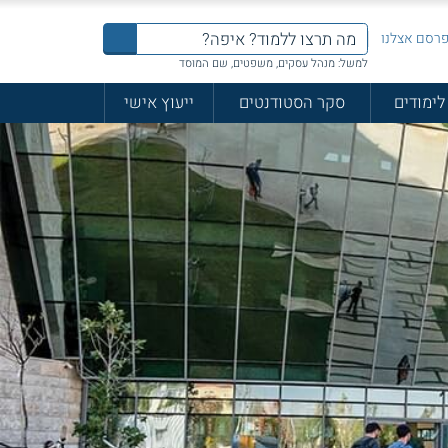
רסם אצלנו
למשל: מנהל עסקים, משפטים, שם המוסד
לימודים
סקר הסטודנטים
ייעוץ אישי