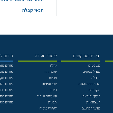
תנאי קבלה
תארים מבוקשים
לימודי תעודה
פורום לי
משפטים
נדל"ן
פורום מנ
מנהל עסקים
שוק ההון
פורום מש
כלכלה
שפות
פורום תק
מדעי ההתנהגות
יופי וטיפוח
פורום כלכ
תקשורת
חינוך
פורום חינו
חינוך והוראה
פיננסים וניהול
פורום הנ
חשבונאות
תכנות
פורום פסי
מדעי המחשב
לימודי ביטוח