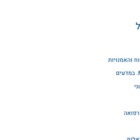
ל
ני
רפואה
אלית