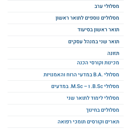
קהילות המגזר השלישי.
מסלולי ערב
קהילות טראומה וזיכרון.
ארגונים ללא כוונת רווח.
מסלולים נוספים לתואר ראשון
רטוריקה של שינוי חברתי.
זהות דתית וחילונית בקהילות בישראל.
תואר ראשון בסיעוד
סוציולוגיה דיגיטלית בקהילות בלתי פורמליות.
ועוד.
תואר שני במנהל עסקים
תזונה
מהם תנאי הקבלה?
מכינות וקורסי הכנה
תנאי הקבלה הינם:
מסלולי .B.A במדעי הרוח והאמנויות
תואר ראשון במדעי החברה בממוצע 80
ומעלה.
מסלולי B.Sc. ו – M.Sc. במדעים
תואר ראשון במדעי החברה בממוצע 75-80,
בהצגת ניסיון מקצועי או ניהולי של לפחות 3
מסלולי לימוד לתואר שני
שנים.
מסלולים בחינוך
פטור אקדמי באנגלית.
ראיון בפני ועדת הקבלה המחלקתית.
תארים וקורסים תומכי רפואה
שתי המלצות אקדמיות.
קורות חיים.