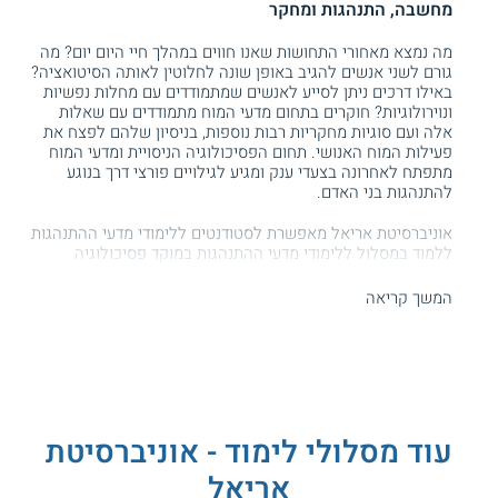
מחשבה, התנהגות ומחקר
מה נמצא מאחורי התחושות שאנו חווים במהלך חיי היום יום? מה
גורם לשני אנשים להגיב באופן שונה לחלוטין לאותה הסיטואציה?
באילו דרכים ניתן לסייע לאנשים שמתמודדים עם מחלות נפשיות
ונוירולוגיות? חוקרים בתחום מדעי המוח מתמודדים עם שאלות
אלה ועם סוגיות מחקריות רבות נוספות, בניסיון שלהם לפצח את
פעילות המוח האנושי. תחום הפסיכולוגיה הניסויית ומדעי המוח
מתפתח לאחרונה בצעדי ענק ומגיע לגילויים פורצי דרך בנוגע
להתנהגות בני האדם.
אוניברסיטת אריאל מאפשרת לסטודנטים ללימודי מדעי ההתנהגות
ללמוד במסלול ללימודי מדעי ההתנהגות במוקד פסיכולוגיה
ניסויית ומדעי המוח. הסטודנטים במוקד התמחות זו
בלימודי מדעי
ההתנהגות
מקבלים ידע רב בתחום הפעילות המוחית של האדם
המשך קריאה
ובוחנים סוגיות נרחבות בהתנהגות הפרט והקבוצה. הבוגרים יכולים
להמשיך את לימודיהם לתארים מתקדמים בתחומי הפסיכולוגיה
וההתנהגות ולהשתלב בהמשך דרכם במחקר שנוגע למוח
ולהתנהגות אנושית. חשוב לציין שהבוגרים אינם יכולים לעבוד
כפסיכולוגים, לפי חוק הפסיכולוגים רק בעלי תואר שני
בפסיכולוגיה יכולים להעניק טיפול פסיכולוגי בישראל.
עוד מסלולי לימוד - אוניברסיטת
תכנית הלימודים
אריאל
במהלך הלימודים במוקד זה, הסטודנטים מתוודעים לגישות