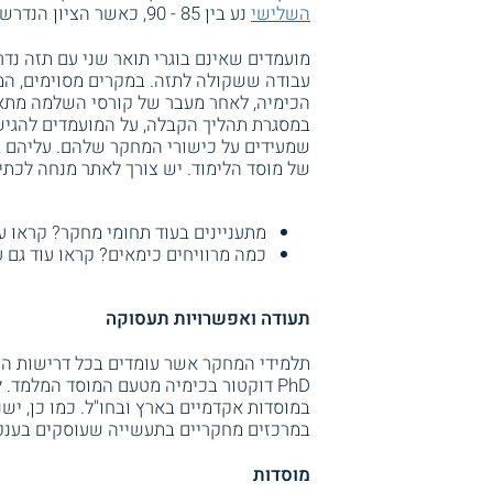
השלישי
נע בין 85 - 90, כאשר הציון הנדרש בתזה גם הוא נע בין 85 - 90, לפי החלטת מוסד הלימוד.
מועמדים שאינם בוגרי תואר שני עם תזה נד
עבודה ששקולה לתזה. במקרים מסוימים, המו
הכימיה, לאחר מעבר של קורסי השלמה מתא
במסגרת תהליך הקבלה, על המועמדים להגיש
שמעידים על כישורי המחקר שלהם. עליהם גם
של מוסד הלימוד. יש צורך לאתר מנחה לכתי
מתעניינים בעוד תחומי מחקר? קראו ע
כמה מרוויחים כימאים? קראו עוד גם 
תעודה ואפשרויות תעסוקה
תלמידי המחקר אשר עומדים בכל דרישות המ
PhD דוקטור בכימיה מטעם המוסד המלמד.
במוסדות אקדמיים בארץ ובחו"ל. כמו כן, י
במרכזים מחקריים בתעשייה שעוסקים בענפי
מוסדות