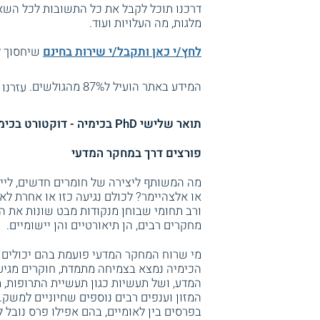
דרכנו תוכל לקבל את כל התשובות לכל השאל
מלגות, מה העלויות ועוד.
לחץ/י כאן ותקבל/י שירות בחינם
שיחסוך לך
המידע באתר הועיל ל87% מהגולשים.
עזרנו 
תואר שלישי PhD בכימיה - דוקטורט בכימיה
פורצים דרך במחקר המדעי
מה המשותף ליצירה של חומרים חדשים, לייע
או אלצהיימר? לכולם נגיעה כזו או אחרת לא
ורב תחומי שבוחן מנקודות מבט שונות את הי
מחקרים רבים, הן תיאורטיים והן יישומיים.
מי שרוח המחקר המדעי פועמת בהם יכולים 
הכימיה נמצא בצמיחה מתמדת, חוקרים מגיעי
המדע, ושל תעשיות כגון תעשיית התרופות, 
המזון וענפים רבים נוספים שחיוניים למשק.
בפרסים בין לאומיים, בהם אפילו פרס נובל