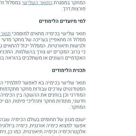
המחקר במסגרת
התואר השלישי
במסלול זה,
פורצות דרך.
למי מיועדים הלימודים
תואר שלישי בכימיה מתאים למוסמכי
תואר 
מסלול זה מתאפיין בעריכה של מחקר מדעי אי
ולגישות תיאורטיות. המסלול יכול להתאים ג
כי ברוב המקרים יש צורך בהשלמות. התכני
האקדמיים השונים או משתלבים בהוראה באק
תכנית הלימודים
תואר שלישי בכימיה בא לאפשר לתלמידי המ
הסטודנטים עורכים עבודות מחקר מתקדמות 
המודרני וכן בוחנים את ההשקה בין הכימיה 
חדשני, מתודות מחקר ותהליכי פיתוח, הם יכ
המחקר.
ישנם מגוון של תחומים בעולם הכימיה שבה
אפשר למצוא כימיה אורגנית, כימיה ביולוגית
אלקטרוכימיה וכימיה תיאורטית. כמו כן, נית