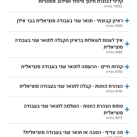
קליני לבוגרת חינוך מיוחד ושילוב אומנויות
עו"ס
וקהילה
10522 צפיות
חיפה - תואר שני עו"ס
חיפה - תואר שני עו"ס
ראיון קבוצתי - תואר שני בעבודה סוציאלית בבר אילן
קלינית
ומשפחה
5545 צפיות
חיפה - תואר שני בעו"ס
עבודה סוציאלית לתואר
איך לענות לשאלות בראיון הקבלה לתואר שני בעבודה
ושינוי חברתי
שני - אוניברסיטת חיפה
סוציאלית
5085 צפיות
תואר שני בעבודה
אריאל - השלמה לעבודה
סוציאלית - אוניברסיטת בר
סוציאלית
קורות חיים - הרשמה לתואר שני בעבודה סוציאלית
אילן
4780 צפיות
הצהרת כוונות - קבלה לתואר שני בעבודה סוציאלית
4140 צפיות
טופס הצהרת כוונות - השלמה לתואר שני בעבודה
סוציאלית
4073 צפיות
מה עדיף - הסבה או תואר שני בעבודה סוציאלית?