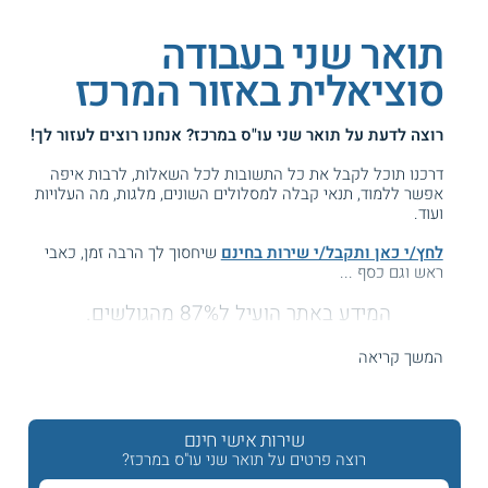
תואר שני בעבודה
סוציאלית באזור המרכז
רוצה לדעת על
תואר שני עו"ס במרכז
? אנחנו רוצים לעזור לך!
דרכנו תוכל לקבל את כל התשובות לכל השאלות, לרבות איפה
אפשר ללמוד, תנאי קבלה למסלולים השונים, מלגות, מה העלויות
ועוד.
לחץ/י כאן ותקבל/י שירות בחינם
שיחסוך לך הרבה זמן, כאבי
ראש וגם כסף ...
המידע באתר הועיל ל87% מהגולשים.
עזרנו גם לך? דרג אותנו:
המשך קריאה
תואר שני בעבודה סוציאלית במרכז הארץ
שירות אישי חינם
רוצה פרטים על תואר שני עו"ס במרכז?
רוצים ללמוד לתואר שני בעבודה סוציאלית בתל אביב