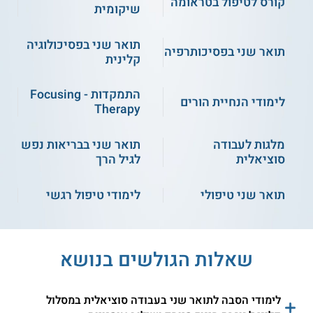
קורס לטיפול בטראומה
שיקומית
תואר שני בפסיכולוגיה
תואר שני בפסיכותרפיה
קלינית
5.0
(1)
תואר שני עבודה סוציאלית - תל
צפת - תואר שני בעבודה
התמקדות - Focusing
חי
סוציאלית
לימודי הנחיית הורים
Therapy
מלגות לעבודה
תואר שני בבריאות נפש
שירות אישי חינם
שירות אישי חינם
סוציאלית
לגיל הרך
תואר שני טיפולי
לימודי טיפול רגשי
מכללת אשקלון - תואר
בר אילן - תואר שני
שני בעבודה סוציאלית
בעבודה סוציאלית טיפולית
רפואית
שאלות הגולשים בנושא
חיפה - תואר שני עו"ס וילד
בר אילן - השלמה לתואר
שני עו"ס
לימודי הסבה לתואר שני בעבודה סוציאלית במסלול
חיפה - השלמה לתואר שני
בר אילן - תואר שני עו"ס