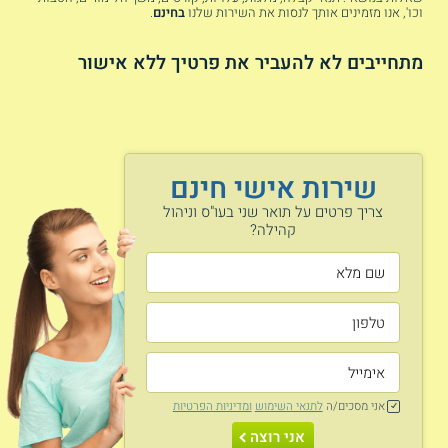
התכנית נמשכת כשנתיים. שיעורים מתקיימים ביומיים או שלושה
וכו', אנו מזמינים אותך לנסות את השירות שלנו
בחינם
.
ימים בשבוע כשחלק מהמוסדות מאפשרים לרכז את המפגשים
ביום שבועי אחד. אפשר לבחור בין מסלול עם תזה למסלול ללא
מתחייבים לא להעביר את פרטיך ללא אישור
תזה.
הסטודנטים לוקחים חלק בקורסי בחירה וחובה, בסמינריונים
ובסדנאות שונות. כמו כן הם מבצעים פרקטיקום מעשי בשטח בו
הם משתלבים במסגרות רווחה שונות ומתרגלים את המיומנויות
הנלמדות.
שירות אישי חינם
רוצים להמשיך להתמקצע? קראו גם על
תואר
צריך פרטים על תואר שני בעו"ס וניהול
קהילה?
שני בעבודה סוציאלית קלינית
מתעניינים בשיקום ובעולם הפשיעה?
תואר
שני בקרימינולוגיה עם התמחות בשיקום
נושאי הלימוד
ישראל כמדינת רווחה
ניהול אסטרטגי
אני מסכים/ה
לתנאי השימוש
ומדיניות הפרטיות
אני רוצה