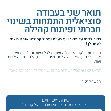
תואר שני בעבודה
סוציאלית התמחות בשינוי
חברתי ופיתוח קהילה
רוצה לדעת על
תואר שני בעו"ס וניהול קהילה
? אנחנו רוצים
לעזור לך!
דרכנו תוכל לקבל את כל התשובות לכל השאלות, לרבות איפה
אפשר ללמוד, תנאי קבלה למסלולים השונים, מלגות, מה העלויות
ועוד.
לחץ/י כאן ותקבל/י שירות בחינם
שיחסוך לך הרבה זמן, כאבי
ראש וגם כסף ...
המשך קריאה
המידע באתר הועיל ל87% מהגולשים.
עזרנו גם לך? דרג אותנו:
שירות אישי חינם
רוצה פרטים על תואר שני בעו"ס וניהול קהילה?