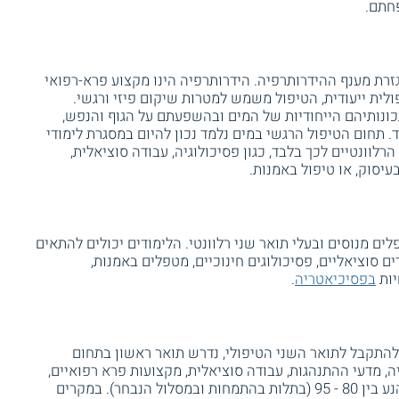
פחתם.
זרת מענף ההידרותרפיה. הידרותרפיה הינו מקצוע פרא-רפואי
ית ייעודית, הטיפול משמש למטרות שיקום פיזי ורגשי.
נותיהם הייחודיות של המים ובהשפעתם על הגוף והנפש,
. תחום הטיפול הרגשי במים נלמד נכון להיום במסגרת לימודי
לוונטיים לכך בלבד, כגון פסיכולוגיה, עבודה סוציאלית,
בעיסוק, או טיפול באמנות.
לים מנוסים ובעלי תואר שני רלוונטי. הלימודים יכולים להתאים
ים סוציאליים, פסיכולוגים חינוכיים, מטפלים באמנות,
יות
בפסיכיאטריה
.
להתקבל לתואר השני הטיפולי, נדרש תואר ראשון בתחום
יה, מדעי ההתנהגות, עבודה סוציאלית, מקצועות פרא רפואיים,
חינוך מיוחד, וכדומה), בממוצע ציונים גבוה הנע בין 80 - 95 (בתלות בהתמחות ובמסלול הנבחר). במקרים