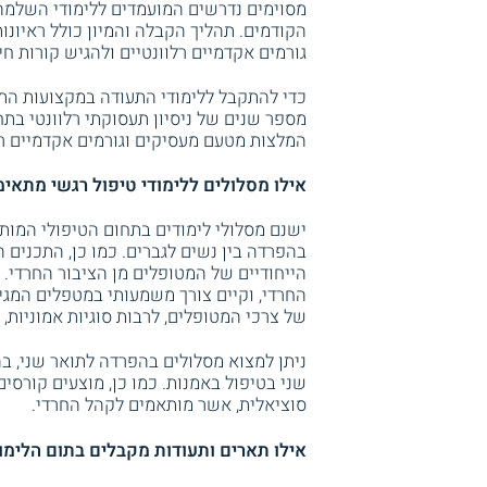
מסוימים נדרשים המועמדים ללימודי השלמה
הקודמים. תהליך הקבלה והמיון כולל ראיונו
גורמים אקדמיים רלוונטיים ולהגיש קורות חי
כדי להתקבל ללימודי התעודה במקצועות התרפ
מספר שנים של ניסיון תעסוקתי רלוונטי בתח
המלצות מטעם מעסיקים וגורמים אקדמיים רלו
אילו מסלולים ללימודי טיפול רגשי מתאימ
ישנם מסלולי לימודים בתחום הטיפולי המותא
בהפרדה בין נשים לגברים. כמו כן, התכנים
הייחודיים של המטופלים מן הציבור החרדי. י
החרדי, וקיים צורך משמעותי במטפלים המגי
של צרכי המטופלים, לרבות סוגיות אמוניות, 
ניתן למצוא מסלולים בהפרדה לתואר שני, בה
שני בטיפול באמנות. כמו כן, מוצעים קורסי
סוציאלית, אשר מותאמים לקהל החרדי.
אילו תארים ותעודות מקבלים בתום הלימו