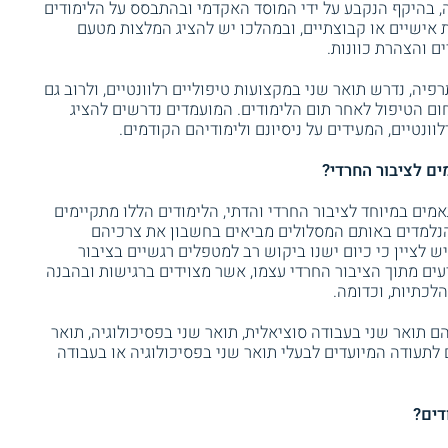
, בהיקף הנקבע על ידי המוסד האקדמי ובהתבסס על הלימודים
ת אישיים או קבוצתיים, ובמהלכו יש להציג המלצות מטעם
ים והצהרת כוונות.
יה, נדרש תואר שני במקצועות טיפוליים רלוונטיים, ולרוב גם
ום הטיפול לאחר תום הלימודים. המועמדים נדרשים להציג
ונטיים, המעידים על ניסיונם ולימודיהם הקודמים.
ים לציבור החרדי?
מים במיוחד לציבור החרדי והדתי, הלימודים הללו מתקיימים
 הנלמדים באותם המסלולים מביאים בחשבון את צרכיהם
ש לציין כי כיום ישנו ביקוש רב למטפלים רגשיים בציבור
עים מתוך הציבור החרדי עצמו, אשר מצוידים ברגישות ובהבנה
הלכתיות, וכדומה.
ם תואר שני בעבודה סוציאלית, תואר שני בפסיכולוגיה, תואר
ם לתעודה המיועדים לבעלי תואר שני בפסיכולוגיה או בעבודה
דים?