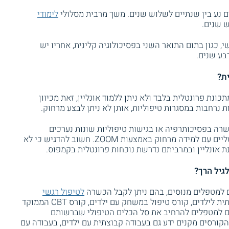
 נע בין שנתיים לשלוש שנים. משך מרבית מסלולי
לימודי
ש שנים.
, כגון בתום התואר השני בפסיכולוגיה קלינית, אחריו יש
בע שנים.
ית?
ונת פרונטלית בלבד ולא ניתן ללמוד אונליין, זאת מכיוון
 נרחבות במסגרות טיפוליות, אותן לא ניתן לבצע מרחוק.
רה בפסיכותרפיה או בגישות טיפוליות שונות נערכים
במתכונת היברידית המשלבת לימודים פרונטליים עם למידה מרחוק באמצעות ZOOM. חשוב להדגיש כי לא
 אונליין ובמרביתם נדרשת נוכחות פרונטלית בקמפוס.
גיל הרך?
ים למטפלים מנוסים, בהם ניתן לקבל הכשרה
לטיפול רגשי
, כגון קורס פסיכותרפיה רגשית וחברתית לילדים, קורס טיפול במשחק עם ילדים, קורס CBT הממוקד
ים למטפלים להרחיב את סל הכלים הטיפולי שברשותם
קורסים מקנים ידע גם בעבודה קבוצתית עם ילדים, בעבודה עם