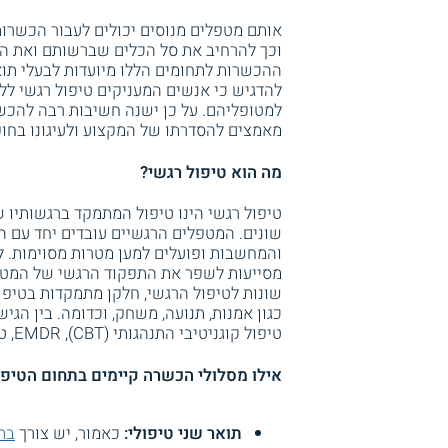
אותם מטפלים מנוסים יכולים לעבור הכשרות
וכך להרחיב את סל הכלים שברשותם ואת הי
ההכשרות לתחומים הללו מיועדות לבעלי תואר
להדגיש כי אנשים המעניקים טיפול רגשי לל
למטופליהם. על כן ישנה חשיבות רבה להכש
מאמצים להסדרתו של המקצוע ולעיגונו בחוק
מה הוא טיפול רגשי?
טיפול רגשי הינו טיפול המתמקד ברגשותיו ש
שונים. המטפלים הרגשיים עובדים יחד עם ה
והמחשבות ופועלים למען מטרות מסוימות.
מסייעות לשפר את התפקוד הרגשי של המטופל,
שונות לטיפול הרגשי, חלקן מתמקדות בטיפו
כגון אמנות, תנועה, משחק, וכדומה. בין הגי
טיפול קוגניטיבי התנהגותי (CBT), EMDR, טיפול רגשי הנעזר בבעלי חיים, ועוד.
אילו מסלולי הכשרה קיימים בתחום הטיפו
תואר שני טיפולי:
כאמור, יש צורך
בתו