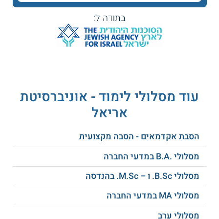
סטודנטים יכולים לבחור, נוסף על התכנית הבסיסית, גם באחד מן
בתודה ל:
המסלולים הייחודיים:
מסלול קידום בריאות -
מסלול זה מאפשר
לסטודנטים לקבל כלים מעשיים ועיוניים
לקידום בריאות מטופלים, לביצוע מחקר
בתחום ולניהול של תכניות קידום בריאות.
עוד מסלולי לימוד - אוניברסיטת
אריאל
מסלול מידע רפואי -
במסלול זה נלמדים
עקרונות המעבר לשימוש במערכות מידע
הסבת אקדמאים - הסבה מקצועית
ממוחשבות במערכת הבריאות הישראלית.
מערכות אלה דורשות הבנה בשלל נושאים כגון
מסלולי .B.A במדעי החברה
שמירה על מידע רפואי רגיל ושיפור טיפול
בחולים באמצעות המערכת.
מסלולי B.Sc. ו – M.Sc. בהנדסה
מסלולי MA במדעי החברה
מתכונת הלימוד
מסלולי ערב
אוניברסיטת אריאל אישרה אפשרות לסיום הלימודים לתואר