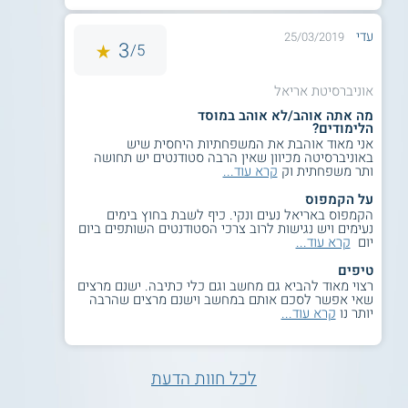
עדי
מכינה ייעודית:
25/03/2019
3
5/
ציון ממוצע 85 ומעלה במכינה הייעודית.
אוניברסיטת אריאל
מה אתה אוהב/לא אוהב במוסד
על מוסד הלימוד
הלימודים?
אני מאוד אוהבת את המשפחתיות היחסית שיש
באוניברסיטה מכיוון שאין הרבה סטודנטים יש תחושה
בבית הספר למדעי הבריאות באוניברסיטת אריאל ניתן ללמוד
ותר משפחתית וק
קרא עוד...
בתכניות רבות נוספות לתואר הראשון. בין היתר, מתקיימים
לימודי
פיזיותרפיה
, לימודי סיעוד,
לימודי קלינאות תקשורת
, לימודי מדעי
על הקמפוס
התזונה ולימודי מדעי הרפואה. כמו כן, אפשר ללמוד בפקולטות
הקמפוס באריאל נעים ונקי. כיף לשבת בחוץ בימים
למדעי הטבע, להנדסה ולמדעי החברה והרוח ובבתי ספר
נעימים ויש נגישות לרוב צרכי הסטודנטים השותפים ביום
יום
קרא עוד...
לתקשורת ולארכיטקטורה. באוניברסיטה מתקיימות גם מכינות
קדם אקדמיות שונות, שמסייעות למועמדים לשפר את סיכויי
טיפים
קבלתם לאוניברסיטה.
רצוי מאוד להביא גם מחשב וגם כלי כתיבה. ישנם מרצים
שאי אפשר לסכם אותם במחשב וישנם מרצים שהרבה
תעודה
יותר נו
קרא עוד...
תואר ראשון בניהול מערכות בריאות מוענק לסטודנטים אשר
עומדים בהצלחה בכל חובותיהם על ידי אוניברסיטת אריאל
לכל חוות הדעת
בשומרון.