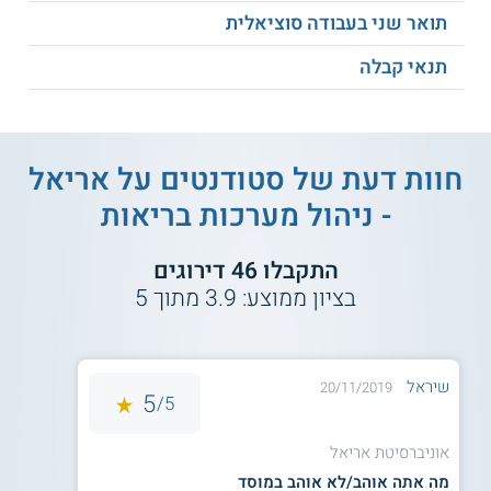
סיווג רמת האנגלית 85 ומעלה.
תואר שני בעבודה סוציאלית
תנאי קבלה
קטגוריות הקבלה הינן:
בגרות בלבד:
ממוצע בגרות 90 ומעלה.
חוות דעת של סטודנטים על
אריאל
עמידה בכל דרישות הסף.
- ניהול מערכות בריאות
ציון קבלה משולב:
התקבלו
46
דירוגים
בציון ממוצע:
3.9
מתוך
5
ציון משולב 543 ומעלה.
עמידה בדרישות הסף.
שיראל
20/11/2019
אוכלוסייה פרא-רפואית:
5
5/
בעלי לימודים קודמים: אחיות מוסמכות,
אוניברסיטת אריאל
פרמדיקים, הנדסאי טכנולוג מכשור רפואי:
הצגת תעודת המקצוע, זכאות לתעודת בגרות,
מה אתה אוהב/לא אוהב במוסד