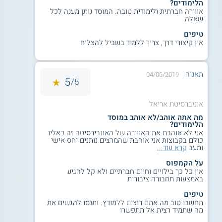
הלימודים?
וסיווג ברמת האנגלית.
אווירה חברתית ולימודית טובה. המוסד נותן מענה לכל
שיננית, מזכירה רפואית, סייעות רופאי שיניים,
שאלה
חובש, רשם רפואי, או אחות מעשית: הצגת
טיפים
תעודת המקצוע, זכאות לבגרות, בגרות
אין קיצורי דרך, צריך ללמוד בשביל להצליח
באנגלית ברמת 4 יחידות לימוד, וסיווג רמת
האנגלית, לחייבים – ציון יע"ל 110 ומעלה.
תאניה
04/06/2019
5
5/
הנדסאים:
אוניברסיטת אריאל
דיפלומת הנדסאים מטעם מה"ט, וממוצע
מה אתה אוהב/לא אוהב במוסד
הציונים החיצוניים 75 ומעלה, לרבות פרויקט
הלימודים?
הגמר.
אני לא אוהבת את האווירה של האונבירסיטה זה כאליו
כולם בקבוצות אני אוהבת שהמרצים נותנים יחס אישי
ומעב
קרא עוד...
בגרות מחו"ל:
על הקמפוס
אין כל כך בילויים וחיים חברתיים ולא קל להגיע
באמצעות תחבורה ציבורית
הגשת המסמכים לשקילת תעודת הבגרות
באוניברסיטת אריאל.
טיפים
ציון 120 ומעלה במבחן יע"ל.
תחשבו טוב מה אתם רוצים ללמודץ. ותנסו להגשים את
מה שתמיד רצית אל תתפשרו
עמידה בדרישות הסף.