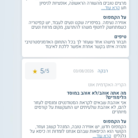
מרצים טובים מהשורה הראשונה, אופציות לניסיון
אינם מוגבלים רק לאפשרויות הרבות שבעיסוק בעריכת דין
תע
קרא עוד...
ומשפטנות, הן במשרדים ובפירמות השונות, והן במוסדות ציבוריים
או עסקים פרטיים; קיימת גם אפשרות להמשיך ולהתמחות
על הקמפוס
בתחומים קרובים כמו מנהל עסקים.
אווירה נעימה. בסיפריה שקט ונעים לעבוד, יש קפיטריה
כשמתחשק לחטוף משהו להתרענן, מקום מרווח ונעים
למידע נוסף לחצו:
הקריה האקדמית אונו - לימודי
טיפים
תואר ראשון ושני
תבחר מישהו אחד שעוזר לך בכל התחום האדמניסטרטיבי
ותהיה איתו בקשר אחרת אפשר ללכת לאיבוד
5
5/
רבקה
03/08/2026
הקריה האקדמית אונו
מה אתה אוהב/לא אוהב במוסד
הלימודים?
אני אוהבת שבאים לקראת הסטודנטים ומנסים לעזור
להם, לא אוהבת שלעיתים יש התעקשות על קורסים
מיותרים
על הקמפוס
הקמפוס חדש, יש אווירה טובה, המנהל קשוב ועוזר,
הקושי הוא הכיסאות שבהם אנחנו לומדות זה כיסא על
גלגלים
קרא עוד...