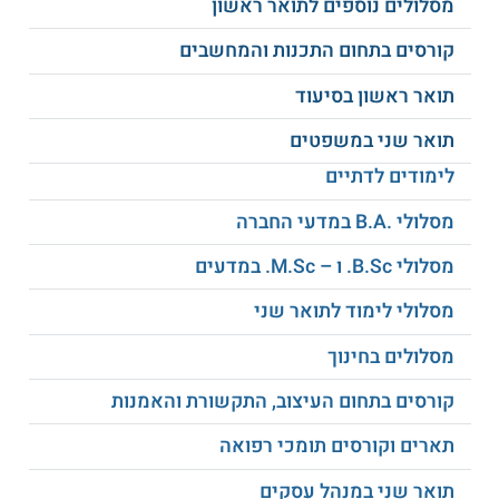
מסלולים נוספים לתואר ראשון
דיני קניין
דיני חוזים
קורסים בתחום התכנות והמחשבים
דיני נזיקין
דיני מיסים
תואר ראשון בסיעוד
משפט עברי
תואר שני במשפטים
משפט חוקתי
משפט מינהלי
לימודים לדתיים
תורת המשפט
דיני משפחה וירושה
מסלולי .B.A במדעי החברה
משפט בינלאומי פומבי ופרטי
ועוד
מסלולי B.Sc. ו – M.Sc. במדעים
מסלולי לימוד לתואר שני
על סגל ההוראה
מסלולים בחינוך
סגל המרצים מורכב מאנשי מקצוע בעלי ידע בתחומי המשפט
השונים וכן ניסיון של שנים בעריכת דין ומשפטנות. דקן הפקולטה
קורסים בתחום העיצוב, התקשורת והאמנות
הוא פרופסור, עורך דין קהילתי, סופר ואיש תקשורת שתחומי
המחקר וההוראה שלו מתמקדים במשפט ועוני, משפט ומחאה,
תארים וקורסים תומכי רפואה
זכויות חברתיות, נגישות למשפט ועוד.
תואר שני במנהל עסקים
על מוסד הלימודים