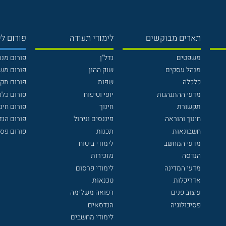
תארים מבוקשים
לימודי תעודה
פורום לי
משפטים
נדל"ן
פורום מנ
מנהל עסקים
שוק ההון
פורום מש
כלכלה
שפות
פורום תק
מדעי ההתנהגות
יופי וטיפוח
פורום כלכ
תקשורת
חינוך
פורום חינו
חינוך והוראה
פיננסים וניהול
פורום הנ
חשבונאות
תכנות
פורום פסי
מדעי המחשב
לימודי ביטוח
הנדסה
מזכירות
מדעי המדינה
לימודי פרסום
אדריכלות
טכנאות
עיצוב פנים
רפואה משלימה
פסיכולוגיה
הנדסאים
לימודי מחשבים