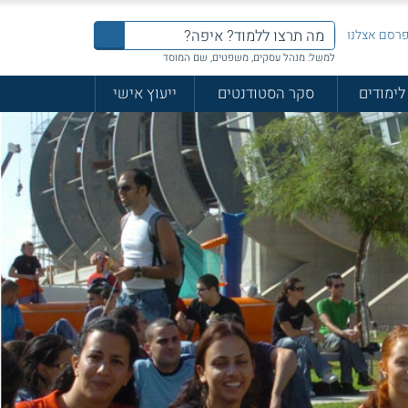
רסם אצלנו
למשל: מנהל עסקים, משפטים, שם המוסד
לימודים
סקר הסטודנטים
ייעוץ אישי