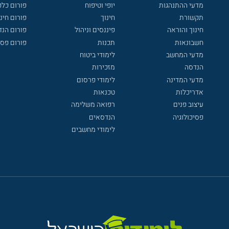
מדעי ההתנהגות
יופי וטיפוח
פורום כלכ
תקשורת
חינוך
פורום חינו
חינוך והוראה
פיננסים וניהול
פורום הנ
חשבונאות
תכנות
פורום פסי
מדעי המחשב
לימודי ביטוח
הנדסה
מזכירות
מדעי המדינה
לימודי פרסום
אדריכלות
טכנאות
עיצוב פנים
רפואה משלימה
פסיכולוגיה
הנדסאים
לימודי מחשבים