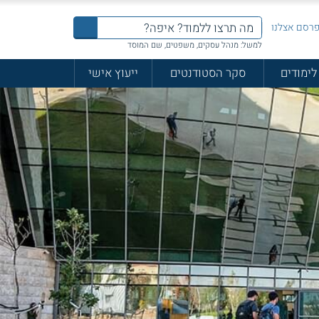
רסם אצלנו
למשל: מנהל עסקים, משפטים, שם המוסד
לימודים
סקר הסטודנטים
ייעוץ אישי