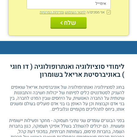
אני מסכים/ה
לתנאי השימוש
ומדיניות הפרטיות
שלח
לימודי סוציולוגיה ואנתרופולוגיה ( דו חוגי
) באוניברסיטת אריאל בשומרון
בחוג לסוציולוגיה ואנתרופולוגיה של אוניברסיטת אריאל שואפים
להעניק לסטודנטים כלים לפיתוח של יכולות חשיבה והתבוננות
שיטתית על החברה האנושית, על היחסים שבין הפרט לחברה, בין
בני אדם וקבוצות וכן על האופן בו בני אדם פועלים בעולם ומשנים
אותו, ביחס לתהליכים מקומיים וגלובליים.
בפני הבוגרים עומדים שני נתיבי תעסוקה - מחקר ופעילות יישומית
ומעשית. הם יכולים להשתלב בשלל אפיקי תעסוקה, כגון בחברות
השמה, בחברות פרסום, בעמותות חברתיות, במכוני דעת קהל,