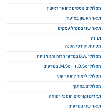
הסטודנטים יכולים לשלב את הלימודים בחוג עם שלל חוגים
מסלולים נוספים לתואר ראשון
ומחלקות במסגרת מסלול דו חוגי. שילובים מומלצים כוללים
שילוב עם המחלקה הרב תחומית למדעי החברה והרוח - חטיבת
משאבי אנוש, החוג
לפסיכולוגיה
או החוג לקרימינולוגיה.
תואר ראשון בסיעוד
תנאי קבלה
תואר שני במנהל עסקים
דרישות הסף הינן:
תזונה
זכאות לבגרות.
מכינות וקורסי הכנה
בגרות באנגלית 4 יחידות בציון עובר.
מסלולי .B.A במדעי הרוח והאמנויות
סיווג רמה באנגלית 85 לפחות.
מסלולי B.Sc. ו – M.Sc. במדעים
קטגוריות הקבלה הינן:
מסלולי לימוד לתואר שני
בגרות בלבד:
מסלולים בחינוך
ממוצע 85 בתעודת הבגרות.
תארים וקורסים תומכי רפואה
עמידה בדרישות הסף.
תואר שני במדעים