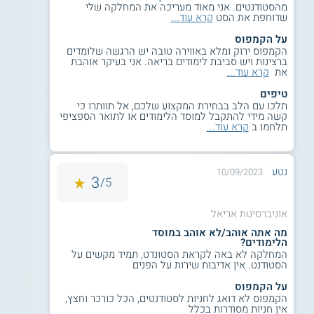
מהסטודנטים. אני מאוד מעריכה את המחלקה שלי
כמו כן, קיימת אפשרות שילוב של לימודי תעודה בשמאות
שדוחפת את הסט
קרא עוד...
מקרקעין וניהול נכסים. לימודי תעודה אלה כוללים הכנה לקראת
מבחני הרישוי שעורכת מועצת שמאי המקרקעין.
על הקמפוס
הקמפוס ירוק ומלא באווירה טובה יש הרגשה שלומדים
סגל הוראה
ברצינות ויש סביבת לימודים בריאה. אני בעיקר אוהבת
את
קרא עוד...
המחלקה מתייחדת בסגל הלימוד שלה, אשר עוסק במגוון של
טיפים
תחומי מחקר מובילים וחדשניים. בין תחומי המחקר נכללים תכני
תלכו עם הלב בבחירת המקצוע שלכם, אל תוותרו כי
מבנים, עמידות מבנים ברעידות אדמה, הנדסת סביבה, תכנון של
קשה מידי להתקבל למוסד הלימודים או לתואר הספציפי
קונסטרוקציות ותחומים נוספים.
תלחמו ב
קרא עוד...
על מוסד הלימוד
נטע
10/09/2023
אוניברסיטת אריאל בשומרון מציעה שלל מסלולים ללימודי
3
5/
הנדסה, ביניהם אפשר למנות לימודי הנדסת חשמל ואלקטרוניקה,
לימודי הנדסת תעשייה וניהול, לימודי הנדסת מכונות בהתמחות
מכטרוניקה ולימודי הנדסה כימית. ניתן להמשיך גם לתואר שני
אוניברסיטת אריאל
בהנדסה בתחומי לימוד שונים.
מה אתה אוהב/לא אוהב במוסד
הלימודים?
נוסף על כך, האוניברסיטה מפעילה פקולטות ובתי ספר נוספים,
המחלקה לא באה לקראת הסטונדט, תמיד מקשים על
כגון הפקולטה למדעי החברה הרוח, הפקולטה למדעי הטבע, בית
הסטודנט. אין אדיבות שירות על הפנים
הספר למדעי הבריאות, בית הספר לתקשורת ובית הספר
על הקמפוס
לארכיטקטורה.
הקמפוס לא דואג לחניות לסטודנטים, הכל כורכר וחצץ,
אין חניות מסודרות בכלל