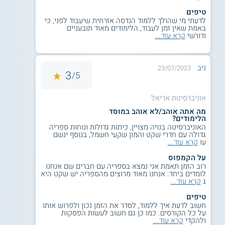
תנאי קבלה
טיפים
לדעתי מי שהולך ללמוד הנדסה אזרחית שיעבוד לפני, כי
שימו לב - כדי להתקבל נדרש רקע של יחידות ריאליות
באמת שאין זמן לעבוד, הלימודים מאוד תובעניים
בבגרות. ניתן להשלים במסגרת מכינה קדם אקדמית.
ודורשי
קרא עוד...
דרישות הסף בבגרויות:
מתמטיקה:
ניב
23/07/2023
3
5/
4 יחידות לימוד בציון 85 ומעלה.
5 יחידות לימוד בציון 75 ומעלה.
אוניברסיטת אריאל
ציון נמוך מן הנדרש מחייב מכינת השלמה
מה אתה אוהב/לא אוהב במוסד
הלימודים?
במתמטיקה לפני תחילת הלימודים.
האוניברסיטה בנויה מצויין, כיתות גדולות ונוחות ספריה
בעלי 3 יחידות לימוד במתמטיקה נדרשים
גדולה עם חדרי שקט והמון שקעי חשמל, בנוסף ינשם
למכינה ייעודית.
עו
קרא עוד...
הנדסאים נדרשים במכינת השלמה
על הקמפוס
במתמטיקה.
רוב הזמן תאמת אני נמצא בספריה עם חברים שם אנחנו
לומדים ביחד. אנחנו מאוד מרוצים מהספריה יש שקט היא
ג
קרא עוד...
אנגלית:
טיפים
חשוב לדעת איך ללמוד, לסדר את הזמן נכון ולפרוש אותו
4 יחידות לימוד בציון 70 ומעלה.
על כל הקורסים. כמו כן גם חשוב לעשות הפסקות
ולהקדי
קרא עוד...
5 יחידות לימוד בציון 65 ומעלה.