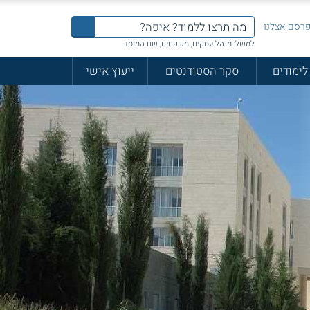
רסם אצלנו
למשל: מנהל עסקים, משפטים, שם המוסד
לימודים
סקר הסטודנטים
ייעוץ אישי