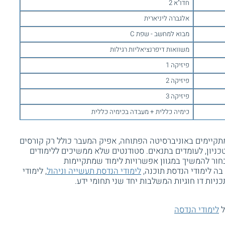
חדו"א 2
אלגברה ליניארית
מבוא למחשב - שפת C
משוואות דיפרנציאליות רגילות
פיזיקה 1
פיזיקה 2
פיזיקה 3
כימיה כללית + מעבדה בכימיה כללית
 מתקיימים באוניברסיטה הפתוחה, אפיק המעבר כולל רק קורסים
כניון, לעומדים בתנאים. סטודנטים שלא ממשיכים ללימודים
בחור להמשיך במגוון אפשרויות לימוד שמתקיימות
בה לימודי הנדסת תוכנה,
לימודי הנדסת תעשייה וניהול
, לימודי
ניות דו חוגיות המשלבות יחד שני תחומי ידע.
ל
לימודי הנדסה