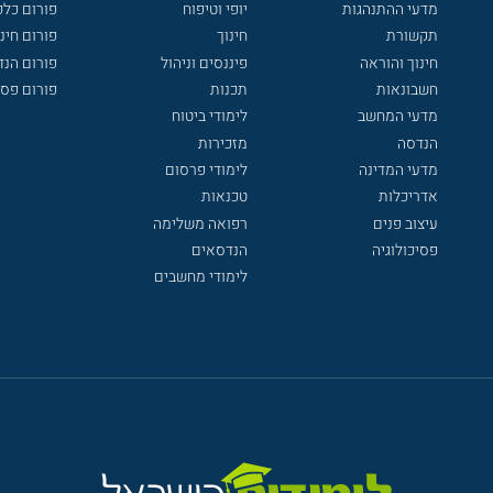
מדעי ההתנהגות
יופי וטיפוח
פורום כלכ
תקשורת
חינוך
פורום חינו
חינוך והוראה
פיננסים וניהול
פורום הנ
חשבונאות
תכנות
פורום פסי
מדעי המחשב
לימודי ביטוח
הנדסה
מזכירות
מדעי המדינה
לימודי פרסום
אדריכלות
טכנאות
עיצוב פנים
רפואה משלימה
פסיכולוגיה
הנדסאים
לימודי מחשבים