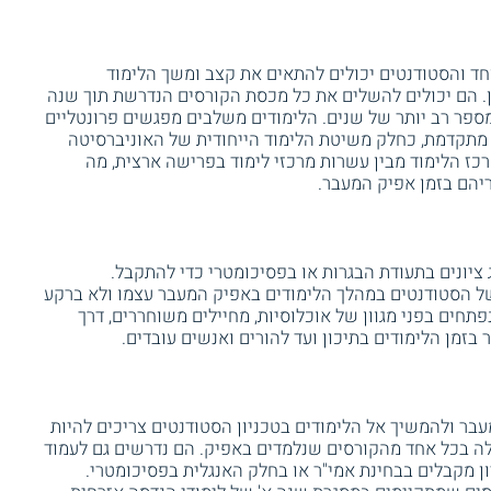
ד והסטודנטים יכולים להתאים את קצב ומשך הלימוד
ן. הם יכולים להשלים את כל מכסת הקורסים הנדרשת תוך שנה
ספר רב יותר של שנים. הלימודים משלבים מפגשים פרונטליים
 מתקדמת, כחלק משיטת הלימוד הייחודית של האוניברסיטה
ז הלימוד מבין עשרות מרכזי לימוד בפרישה ארצית, מה
יהם בזמן אפיק המעבר.
ציונים בתעודת הבגרות או בפסיכומטרי כדי להתקבל.
 הסטודנטים במהלך הלימודים באפיק המעבר עצמו ולא ברקע
פתחים בפני מגוון של אוכלוסיות, מחיילים משוחררים, דרך
בזמן הלימודים בתיכון ועד להורים ואנשים עובדים.
בר ולהמשיך אל הלימודים בטכניון הסטודנטים צריכים להיות
וצע של לפחות 80 וציון של 70 ומעלה בכל אחד מהקורסים שנלמדים באפיק. הם נדרשים גם לעמוד
ן מקבלים בבחינת אמי"ר או בחלק האנגלית בפסיכומטרי.