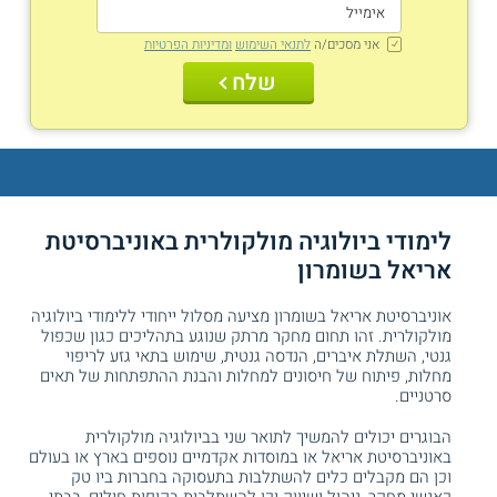
אני מסכים/ה
לתנאי השימוש
ומדיניות הפרטיות
שלח
לימודי ביולוגיה מולקולרית באוניברסיטת
אריאל בשומרון
אוניברסיטת אריאל בשומרון מציעה מסלול ייחודי ללימודי ביולוגיה
מולקולרית. זהו תחום מחקר מרתק שנוגע בתהליכים כגון שכפול
גנטי, השתלת איברים, הנדסה גנטית, שימוש בתאי גזע לריפוי
מחלות, פיתוח של חיסונים למחלות והבנת ההתפתחות של תאים
סרטניים.
הבוגרים יכולים להמשיך לתואר שני בביולוגיה מולקולרית
באוניברסיטת אריאל או במוסדות אקדמיים נוספים בארץ או בעולם
וכן הם מקבלים כלים להשתלבות בתעסוקה בחברות ביו טק