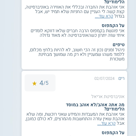
נדרשים ללמוד בקורס "מבוא לכימיה", ללא
הלימודים?
אני אוהבת את החברה ובכללי את האווירה באוניברסיטה,
נקודות זכות בסמסטר א'.
קצת קשה לי העניין עם החניות שלא תמיד יש, אבל
בגדול
קרא עוד...
על הקמפוס
קטגוריות קבלה:
אני פוגשת בקמפוס הרבה חברים שלאו דווקא לומדים
איתי שזה יתרון כשהאוניברסיטה לא מאוד גדולה
ציון קבלה משולב:
טיפים
ציון משולב 617 ומעלה.
ניהול זמנים נכון זה הכי חשוב, לא להיות בלחץ מכלום,
ללמוד משהו שמעניין ולא רק מה שמושך מבחינת
ציון פסיכומטרי 550 ומעלה.
משכורת
עמידה בכל דרישות הסף.
רים
02/07/2024
בגרות בלבד:
4
5/
ממוצע 100 ומעלה - מותנה באישור ועדת
אוניברסיטת אריאל
הקבלה המחלקתית.
מה אתה אוהב/לא אוהב במוסד
למועמדים שאינם עומדים בדרישות הסף
הלימודים?
במתמטיקה או בבגרות הריאלית, יש לעמוד
אני אוהבת את המעבדות והמידע שאני רוכשת, ומה שלא
אוהבת שאין עזרה והתחשבות מהמרצים, לא כולם כמובן,
בדרישות מכינות ההשלמה, או מבחן כניסה
אבל
קרא עוד...
במתמטיקה בציון 70 ומעלה.
על הקמפוס