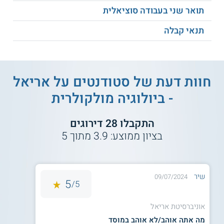
דרישות הסף בבגרויות הינן:
תואר שני בעבודה סוציאלית
מתמטיקה:
תנאי קבלה
4 יחידות בציון 70 ומעלה.
בעלי 3 יחידות יופנו למכינה ייעודית.
ציון נמוך מן הנדרש מחייב מכינת השלמה.
חוות דעת של סטודנטים על
אריאל
אנגלית:
- ביולוגיה מולקולרית
4 יחידות בציון 70 ומעלה.
התקבלו
28
דירוגים
ציון נמוך מן הנדרש מחייב מכינת השלמה
באנגלית.
בציון ממוצע:
3.9
מתוך
5
יחידות במקצועות הריאליים:
שיר
09/07/2024
5
9 יחידות ריאליות, מהן 4 לפחות במתמטיקה,
5/
וגם 5 יחידות במקצוע ריאלי מורחב, בממוצע
75 ומעלה.
אוניברסיטת אריאל
מועמדים ללא בגרות בכימיה, בהיקף 5 יחידות,
מה אתה אוהב/לא אוהב במוסד