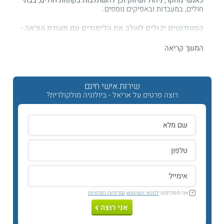
כאנשי מחקר, ניהול ושיווק וכן להשתלבות בקופות חולים, בבתי
חולים, במעבדות ובאפיקים נוספים.
הסטודנטים יכולים לשלב את הלימודים עם תעודת הוראה -
ביולוגיה ותזונה
המשך קריאה
קראו עוד על
לימודי מדעים
שירות אישי חינם
תכנית הלימודים
רוצה פרטים על אריאל - ביולוגיה מולקולרית?
תכנית
לימודי ביולוגיה מולקולרית
מקנה לסטודנטים ידע נרחב
ומעשי בביולוגיה, תחום זה עוסק בשאלת ההיווצרות של גוף מתא
בודד ובתהליכים ההתפתחותיים שיוצרים הפרעות מולדות מסוגים
שונים. נוסף על כך, הם שמים דגש על שלל מקצועות שרלבנטיים
לעולם
הרפואה
, כגון נוירוביולוגיה, ביולוגיה התפתחותית, ייעוץ
גנטי, ביו כימיה,
פיזיולוגיה
וקורסים מתקדמים בנושא תאי גזע.
במחלקה מוצעים כמה מסלולים:
אני מסכים/ה
לתנאי השימוש
ומדיניות הפרטיות
אני רוצה
מסלול
מדעי המוח
:
הסטודנטים מקבלים ידע