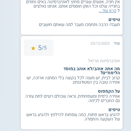
אין חניה, אנשים שגרים מחוץ לאוניברסיטה באים וחונים
בחנייה שלנו וכל הזמן חוסמים אותנו, אנחנו נאלצים
הנדסאי מדופלם:
ל
קרא עוד...
ממוצע ציונים 85 ומעלה - מתייחס לציונים
טיפים
תעבדו הרבה ותחסכו מעבר למה שאתם חושבים
החיצוניים, כולל פרויקט.
חובה להציג נספח ודיפלומת הנדסאי.
מכינות השלמה, בהתאם לדרישות הסף
שיר
25/12/2023
בבגרות.
5
5/
אוניברסיטת אריאל
בגרות מחו"ל:
מה אתה אוהב/לא אוהב במוסד
הלימודים?
מועמדים בעלי בגרות מחו"ל נדרשים להגיש
קרוב לבית, יש מענה לכל בקשה בלי המתנה ארוכה, יש
את מסמכיהם לשקילות תעודת הבגרות, על
אווירה טובה בין הסטודנטים.
ידי אוניברסיטת אריאל.
על הקמפוס
יש צורך בציון 120 ומעלה במבחן יע"ל.
אווירה כיפית ומשפחתית, נראה שכולם רוצים לתת עזרה
גם החברים לכיתה.
טיפים
מכינה ייעודית:
להגיע בראש פתוח, כמה שפחות להילחץ ולהגיע בראש
של השקעה והתמדה.
ממוצע המכינה הייעודית 80 ומעלה, וגם ציון
70 לפחות בכל אחד מן המקצועות במכינה.