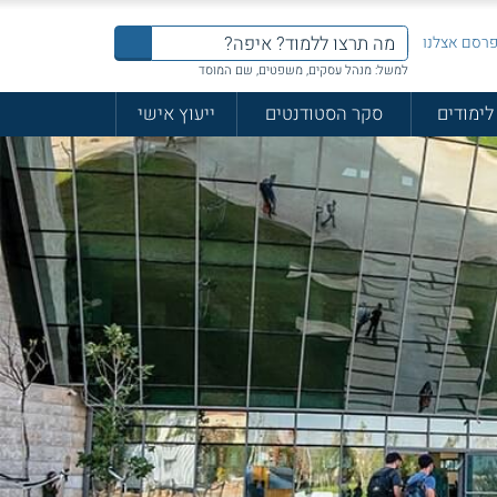
רסם אצלנו
למשל: מנהל עסקים, משפטים, שם המוסד
לימודים
סקר הסטודנטים
ייעוץ אישי