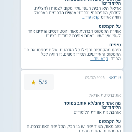
בגרות באנגלית 4 יחידות בציון עובר.
הלימודים?
סיווג רמה "בסיסי" ומעלה באנגלית.
אריאל היא הבית השני שלי, מקום לצמוח ולהצליח.
למדתי, התפתחתי והכרתי אנשים מדהימים באריאל.
חוויה אקדמ
קרא עוד...
ידע בעברית:
על הקמפוס
אווירת הקמפוס חברתית מאוד והסטודנטים עוזרים אחד
לשני, אין רעש, באמת אווירת לימודים רצינית
ציון 110 ומעלה במבחן יע"ל, למועמדים אשר
סיימו תיכון בשפת הוראה שאיננה עברית.
טיפים
תיהנו מהקמפוס ותנצלו כל הזדמנות. אל תפספסו את חיי
הקמפוס והאירועים. תכירו אנשים, זו חוויה לכל
החיים.
קרא עוד...
סיפי הקבלה במעמד מן המניין הינם:
בגרות בלבד:
שימאא
09/07/2026
5
5/
ממוצע בגרויות 107 ומעלה.
עמידה בדרישות הסף במתמטיקה, באנגלית,
אוניברסיטת אריאל
ובעברית.
מה אתה אוהב/לא אוהב במוסד
הלימודים?
אוהבת את אווירת הלימודים.
ציון קבלה משולב:
על הקמפוס
ציון משולב 650 ומעלה.
טוב מאוד, מאוד יפה יש בו הכל, הכל יפה האוניברסיטה
מהממת והקמפוס מהמם.
ציון כמותי 120 ומעלה.