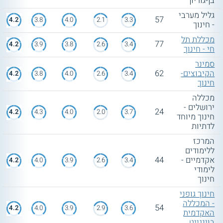
בן-גוריון
גליל מערבי
57
4.2
3.8
4.0
2.1
3.3
- חינוך
מכללת תל
77
4.2
3.9
3.8
2.6
3.4
חי - חינוך
סמינר
הקיבוצים-
62
4.2
3.8
4.0
2.6
3.4
חינוך
מכללה
ירושלים -
24
4.2
4.3
4.0
2.0
3.7
חינוך מיוחד
לדתיות
המרכז
ללימודים
אקדמיים -
44
4.2
4.0
3.9
2.6
3.4
לימודי
חינוך
חינוך גופני
- המכללה
54
4.2
4.0
3.9
2.9
3.6
האקדמית
בוינגייט