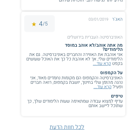
מידע יותר נגישה לגבי הזכויות שלהם
האג`ר
03/01/2019
4
5/
האוניברסיטה העברית בירושלים
מה אתה אוהב/לא אוהב במוסד
הלימודים?
אני אוהבת את האווירה והחברים באוניברסיטה. גם את
הלימודים שלי, אך לא אוהבת כל כך את האוכל שעושים
בקפט
קרא עוד...
על הקמפוס
האוניברסיטה והקמפוס הם מקומות נחמדים מאוד, אני
נהנה מהזמן שלי בחינוך, יושבת בקמפוס, רואה חברים
ופעיל
קרא עוד...
טיפים
עדיף למצוא עבודה שמתאימה שעות הלימודים שלך, כך
שתוכל ליישב אותם
לכל חוות הדעת