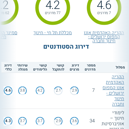
.2
4.2
4.6
7 מדרגים
77 מדרגים
62 מדרגים
הקריה האקדמית אונו
מכללת תל חי - חינוך
סמינר הקי
קמפוס ירושלים -
חינו
חינוך וחברה
דירוג הסטודנטים
מספר
דירוג
קושי
קושי
שירותי
דירוג
מסלול
מדרגים
מרצים
להתקבל
הלימודים
מנהלה
כללי
הקריה
האקדמית
אונו קמפוס
7
4.6
3.8
4.2
2.1
2.9
ירושלים -
חינוך
וחברה
לימודי
חינוך –
34
4.3
3.7
3.7
2.9
3.6
אוניברסיטת