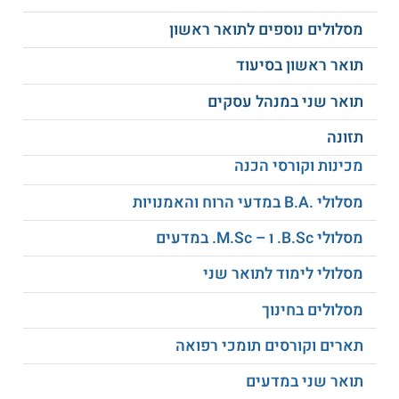
גם הרצאות אורח בתחומים רבים כגון: תרופות ושינוי משקל,
ניתוחים בריאטריים, אפליה על רקע משקל-זווית משפטית ועוד.
מסלולים נוספים לתואר ראשון
תואר ראשון בסיעוד
למידע נוסף לחצו:
אוניברסיטת אריאל בשומרון
תואר שני במנהל עסקים
תזונה
מכינות וקורסי הכנה
מסלולי .B.A במדעי הרוח והאמנויות
מסלולי B.Sc. ו – M.Sc. במדעים
מסלולי לימוד לתואר שני
מסלולים בחינוך
תארים וקורסים תומכי רפואה
תואר שני במדעים