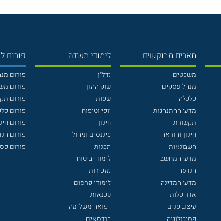
תארים מבוקשים
לימודי תעודה
פורום לי
משפטים
נדל"ן
פורום מנ
מנהל עסקים
שוק ההון
פורום מש
כלכלה
שפות
פורום תק
מדעי ההתנהגות
יופי וטיפוח
פורום כלכ
תקשורת
חינוך
פורום חינו
חינוך והוראה
פיננסים וניהול
פורום הנ
חשבונאות
תכנות
פורום פסי
מדעי המחשב
לימודי ביטוח
הנדסה
מזכירות
מדעי המדינה
לימודי פרסום
אדריכלות
טכנאות
עיצוב פנים
רפואה משלימה
פסיכולוגיה
הנדסאים