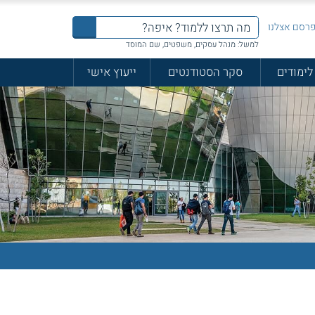
רסם אצלנו
למשל: מנהל עסקים, משפטים, שם המוסד
לימודים
סקר הסטודנטים
ייעוץ אישי