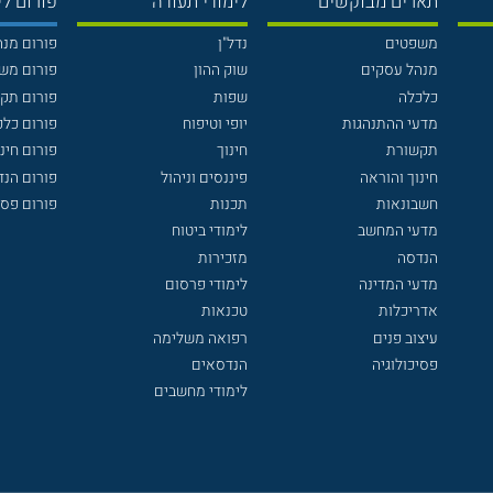
תארים מבוקשים
לימודי תעודה
פורום לי
משפטים
נדל"ן
פורום מנ
מנהל עסקים
שוק ההון
פורום מש
כלכלה
שפות
פורום תק
מדעי ההתנהגות
יופי וטיפוח
פורום כלכ
תקשורת
חינוך
פורום חינו
חינוך והוראה
פיננסים וניהול
פורום הנ
חשבונאות
תכנות
פורום פסי
מדעי המחשב
לימודי ביטוח
הנדסה
מזכירות
מדעי המדינה
לימודי פרסום
אדריכלות
טכנאות
עיצוב פנים
רפואה משלימה
פסיכולוגיה
הנדסאים
לימודי מחשבים