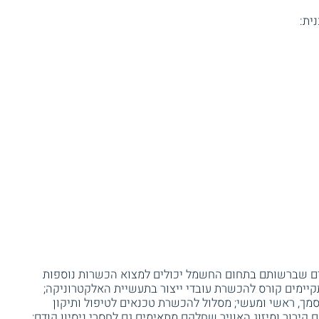
ית:
ים שברשותם בתחום החשמל יכולים למצוא הכשרות נוספות
קיימים קורס להכשרת עובדי ייצור בתעשיית האלקטרוניקה;
סמך, ראשי ומעשי; מסלול להכשרת טכנאים לטיפול ותיקון
קירור ומיזוג האוויר שחלקם מתאימים גם לחסרי ניסיון קודם;