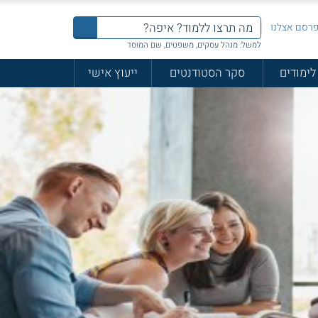
רסם אצלנו
למשל: מנהל עסקים, משפטים, שם המוסד
לימודים
סקר הסטודנטים
ייעוץ אישי