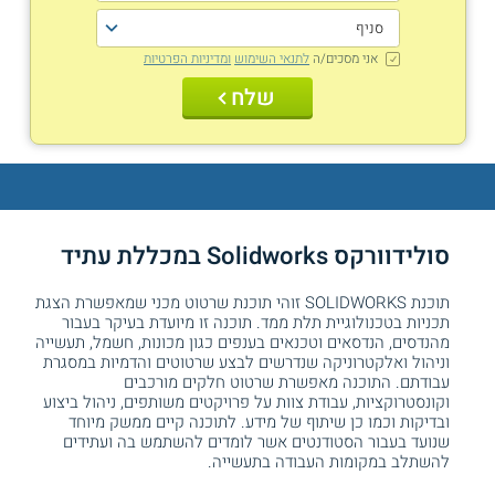
אני מסכים/ה
לתנאי השימוש
ומדיניות הפרטיות
שלח
סולידוורקס Solidworks במכללת עתיד
תוכנת SOLIDWORKS זוהי תוכנת שרטוט מכני שמאפשרת הצגת
תכניות בטכנולוגיית תלת ממד. תוכנה זו מיועדת בעיקר בעבור
מהנדסים, הנדסאים וטכנאים בענפים כגון מכונות, חשמל, תעשייה
וניהול ואלקטרוניקה שנדרשים לבצע שרטוטים והדמיות במסגרת
עבודתם. התוכנה מאפשרת שרטוט חלקים מורכבים
וקונסטרוקציות, עבודת צוות על פרויקטים משותפים, ניהול ביצוע
ובדיקות וכמו כן שיתוף של מידע. לתוכנה קיים ממשק מיוחד
שנועד בעבור הסטודנטים אשר לומדים להשתמש בה ועתידים
להשתלב במקומות העבודה בתעשייה.