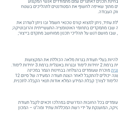
חינת תכנים לאתגרים עמם מתמודדים אנשי המקצוע
ים מתוך שאיפה לחשוף את הסטודנטים לתהליכים בשטח
וק העבודה.
ת עתיד, ניתן למצוא קורס טכנאי חשמל ובו ניתן לשדרג את
ה שבו מתמקדים בתחומי האוטומציה התעשייתית והרובוטיקה;
שבו מושם דגש על תהליכי תכנון ממוחשב מתקדם בייצור;
להיות בעלי תעודת בגרות מלאה הכוללת את המקצועות
מתמטיקה ברמת 3 יחידות לימוד, הבעה עברית ברמת 2 יחידות לימוד ובגרות באנגלית ברמת 3 יחידות לימוד.
גית
מוכרת שעומדים בהצלחה בבחינות הגמר במכינה
במקצועות היסוד. מועמדים שגילם מעל 30 שנה יכולים להתקבל לאחר הצגת תעודה המעידה של סיום 12
הלימוד לצורך קבלת המידע המלא אודות תנאי הקבלה לתכנית.
מדים בכל החובות הנדרשים במהלכו זכאים לקבל תעודת
יקה, המוענקת על ידי רשת המכללות עתיד ומה"ט – המכון