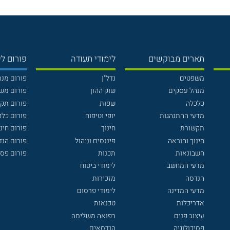
תארים מבוקשים
לימודי תעודה
פורום לי
משפטים
נדל"ן
פורום מנ
מנהל עסקים
שוק ההון
פורום מש
כלכלה
שפות
פורום תק
מדעי ההתנהגות
יופי וטיפוח
פורום כלכ
תקשורת
חינוך
פורום חינו
חינוך והוראה
פיננסים וניהול
פורום הנ
חשבונאות
תכנות
פורום פסי
מדעי המחשב
לימודי ביטוח
הנדסה
מזכירות
מדעי המדינה
לימודי פרסום
אדריכלות
טכנאות
עיצוב פנים
רפואה משלימה
פסיכולוגיה
הנדסאים