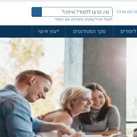
רסם אצלנו
למשל: מנהל עסקים, משפטים, שם המוסד
לימודים
סקר הסטודנטים
ייעוץ אישי