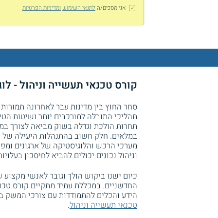
אני מסכים/ה
לתנאי השימוש
ומדיניות הפרטיות
קורס טכנאי תעשייה וניהול - ל
סחר החוץ בין מדינות עבר לאחרונה תמורות 
תהליכי התובלה למורכבים יותר ושיטות הטי
תחרות הולכת וגדלה בשוק מביאה לצורך במצי
במלאים. חלק חשוב בהתנהלות היעילה של מ
מערכי הרכש והלוגיסטיקה של ארגונים ומפע
וניהול נכונים יכולים להביא לחיסכון בעלויו
כיום ישנו ביקוש הולך וגובר לאנשי מקצוע 
החדשניים. במכללת עתיד מתקיים קורס טכנא
הידע והכלים להתמודדות עם צורכי המשק ב
טכנאי תעשייה וניהול
.