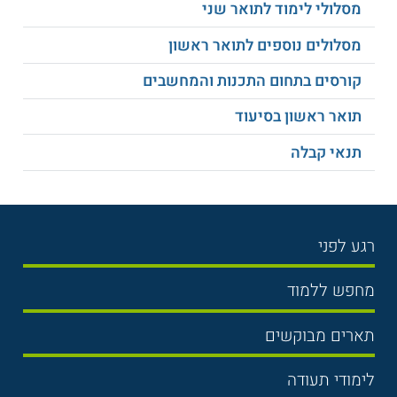
מסלולי לימוד לתואר שני
למידע נוסף לחצו:
האוניברסיטה הפתוחה
מסלולים נוספים לתואר ראשון
קורסים בתחום התכנות והמחשבים
תואר ראשון בסיעוד
תנאי קבלה
רגע לפני
בחירת לימודים
מחפש ללמוד
תנאי קבלה
תואר ראשון
תארים מבוקשים
שכר לימוד
תואר שני
משפטים
אוניברסיטה
לימודי תעודה
הכנה לבגרות