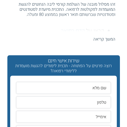
זהו מסלול מובנה של השלמת קורסי ליבה הנחוצים להגשת
המועמדות לפקולטות לרפואה. התכנית מיועדת לסטודנטים
וסטודנטיות שברשותם תואר ראשון בממוצע 80 ומעלה.
קראו על
קדם רפואה
המשך קריאה
היכן לומדים?
התכנית נלמדת בקמפוס רמת אביב של האוניברסיטה הפתוחה.
שירות אישי חינם
רוצה פרטים על הפתוחה - תכנית לימודים להגשת מועמדות
כמה זמן לומדים?
ללימודי רפואה?
סטודנטים בעלי רקע בכימיה, ביולוגיה וסטטיסטיקה יכולים
להשלים תכנית זו תוך שנה אחת.
סטודנטים שאין ברשותם רקע בתחומים הללו יכולים להשלים את
הלימודים במשך שנתיים.
מתכונת הלימוד
הלימודים מתקיימים במסלול פרונטלי מובנה, במהלך יומיים