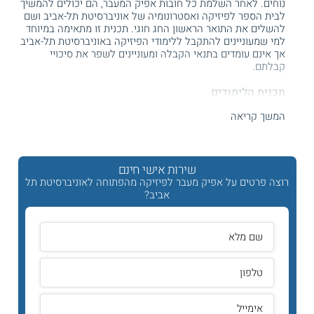
נוחים. לאחר השלמת כל חובות אפיק המעבר, הם יכולים להמשיך
לבית הספר לפיזיקה ואסטרונומיה של אוניברסיטת תל-אביב ושם
להשלים את התואר הראשון החג חוגי. תכנית זו מתאימה במיוחד
למי שמעוניינים להתקבל ללימודי הפיזיקה באוניברסיטת תל-אביב
אך אינם עומדים בתנאי הקבלה ומעוניינים לשפר את סיכויי
קבלתם.
תכנית הלימודים
המשך קריאה
במהלך הלימודים
באפיק המעבר
הסטודנטים לוקחים חלק במקבץ
קורסים, שעוסק בנושאי יסוד בתחום
המדעים
והפיזיקה בפרט.
קורסים אלה מקבילים לקורסים שנלמדים במהלך שנה א'
ללימודי
פיזיקה
באוניברסיטת תל-אביב. מקבץ הקורסים באפיק המעבר
שירות אישי חינם
כולל:
רוצה פרטים על אפיק מעבר לפיזיקה מהפתוחה לאוניברסיטת תל
אביב?
שם הקורס באוניברסיטה
שם הקורס המקביל
הפתוחה
באוניברסיטת תל-אביב
תרמודינמיקה או -
מבוא למצבי צבירה
תרמודינמיקה לפיזיקאים
ותרמודינמיקה
מעבדה ביסודות הפיזיקה
מעבדה בפיזיקה 1
פיזיקה קלאסית 1 ו - יחסות
מכניקה