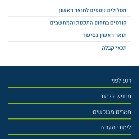
דרישות משרד החינוך.
מסלולים נוספים לתואר ראשון
למידע נוסף לחצו:
האוניברסיטה הפתוחה
קורסים בתחום התכנות והמחשבים
תואר ראשון בסיעוד
תנאי קבלה
רגע לפני
בחירת לימודים
מחפש ללמוד
תנאי קבלה
תואר ראשון
תארים מבוקשים
שכר לימוד
תואר שני
משפטים
אוניברסיטה
לימודי תעודה
הכנה לבגרות
מנהל עסקים
מכללות