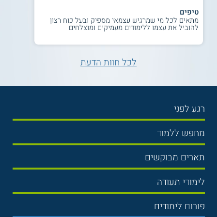
טיפים
מתאים לכל מי שמרגיש עצמאי מספיק ובעל כוח רצון
להוביל את עצמו ללימודים מעמיקים ומוצלחים
לכל חוות הדעת
רגע לפני
בחירת לימודים
מחפש ללמוד
תנאי קבלה
תואר ראשון
תארים מבוקשים
שכר לימוד
תואר שני
משפטים
אוניברסיטה
לימודי תעודה
הכנה לבגרות
מנהל עסקים
מכללות
נדל"ן
מכינות
פורום לימודים
כלכלה
ימים פתוחים