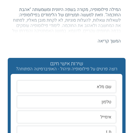
המילה פילוסופיה, מקורה בשפה היוונית ומשמעותה "אהבת
החוכמה". וזאת למעשה תמציתם של הלימודים בפילוסופיה:
לשאלות שאלות, להעלות סוגיות, לא לקחת מובן מאליו, לפתוח
את המחשבה ולאהוב את החוכמה. לימודי פילוסופיה עוסקים
בכמה תחומים עקריים, לדוגמא, במושג האסתטיקה והגדרתו של
היופי באומנות ובחיים.
המשך קריאה
במושג הלוגיקה וההבנה של ההגיון, בתורת המוסר הבוחנת את
המושג המעורפל "מוסר". מטרת לימודי פילוסופיה שואפת להעניק
לסטודנט ידע במושגי יסוד בסיסיים בפילוסופיה, תוך הענקת כלים
שירות אישי חינם
לקראיה והבנה של טקסטים פילוסופיים. במהלך הלימודים
הסטונדט לומר להכיר את הפילוסופים הגדולים ששינו את פני של
רוצה פרטים על פילוסופיה וניהול - האוניברסיטה הפתוחה?
חקר הפילוסופיה, החל מסוקרטס ועד לפוקו.
לימודי ניהול
כאמור, סטודנטים רבים בוחרים להוסיף לתוכנית הלימודים שלהם
בפילוסופיה תחום לימודים נוסף. השילוב עם הלימודים בניהול
יאפשרו לכם להשתלב במגוון רחב של משרות ניהוליות נחשקות.
תוכנית הלימודים בניהול מעניקה לסטודנט את כל הכלים
הנדרשים על מנת להפוך למנהל מוכשר.
במהלך הלימודים נלמדות תיאוריות ומודלים שונים בתורת הניהול.