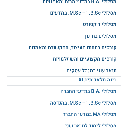
מסלולי .B.A במדעי הרוח והאמנויות
מודרנית לבין הקורס סוגיות מרכזיות
בפילוסופיה אנליטית.
מסלולי B.Sc. ו – M.Sc. במדעים
בחירה בין קורסי המבואות התחומיים הבאים:
מבוא למחשבה מדינית, מבוא לאסטיקה,
מסלולי דוקטורט
פילוסופיה של הנפש בתקופתנו, פילוסופיה של
המדע ופילוסופיה יהודית בימי הביניים מרב
מסלולים בחינוך
סעדיה גאון עד הרמב"ם.
קורסי בחירה מתקדמים בפילוסופיה כגון:
קורסים בתחום העיצוב, התקשורת והאמנות
חשיבה היסטורית (‏פרקים בפילוסופיה של
היסטוריה‎)‏, דת ומדינה: היבטים פילוסופיים,
קורסים מקצועיים והשתלמויות
בעיות נבחרות בפילוסופיה של המדע ועוד.
תואר שני במנהל עסקים
לימודי קורסי החובה הבאים בניהול: מבוא
למיקרו + מקרו כלכלה, תורת המימון: ניהול
בינה מלאכותית AI
פיננסי של גופים עסקיים, ניהול השיווק, תכנון,
ניתוח ועיצוב מערכות מידע, התנהגות ארגונית
מסלולי .B.A במדעי החברה
ויסודות החשבונאות.
קורסי בחירה בניהול כגון: חשבון דיפרנציאלי
מסלולי B.Sc. ו – M.Sc. בהנדסה
לתלמידי כלכלה וניהול, ניתוח דוחות פיננסיים,
מסלולי MA במדעי החברה
ניהול הפרסום, שיפוט והערכה בתנאי אי-ודאות
לתלמידי ניהול וכלכלה, תכנון מערכות דינמיות
מסלולי לימוד לתואר שני
בזמן: יישום למשאבי אנוש ועוד.