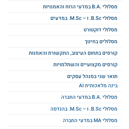
מסלולי .B.A במדעי הרוח והאמנויות
קורס החובה ירושלים לדורותיה – קורס הבוחן את ירושלים כמוקד
מרכזי למפגש תרבויות ודתות מראשיתה ועד הקמת מדינת ישראל
תוך בחינה של ההיבטים השונים כגון ההיבט הפיזי, הכלכלי
מסלולי B.Sc. ו – M.Sc. במדעים
והחברתי
מסלולי דוקטורט
לימודי א"י המחולקים בצורה הבאה:
מסלולים בחינוך
קורסים בלימודי הסטוריה העת העתיקה כגון:
קורסים בתחום העיצוב, התקשורת והאמנות
מבוא לארכיאולוגיה של ארץ-ישראל בתקופת
המקרא
קורסים מקצועיים והשתלמויות
מרד בר – כוכבא
תואר שני במנהל עסקים
בינה מלאכותית AI
קורסים בלימודי הסטוריה ימי הביניים כגון:
האסלאם: מבוא להיסטוריה של הדת
מסלולי .B.A במדעי החברה
מסלולי B.Sc. ו – M.Sc. בהנדסה
קורסים בלימודי הסטוריה העת החדשה כגון:
מסלולי MA במדעי החברה
המזרח התיכון בין מלחמות העולם