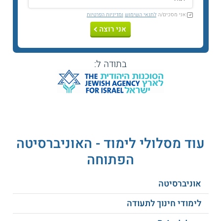
בנוחות בין עבודה ללימודים.
אני מסכים/ה
לתנאי השימוש
ומדיניות הפרטיות
נושאי הלימוד
אני רוצה
ניהול טכנולוגי
וחדשנות
בתודה ל:
סוציולוגיה של התרבות
דיני עבודה
שיטות מחקר איכותניות
ניהול השיווק
מגמות בחברה
חשיבה חברתית
הישראלית
התנהגות צרכנים
משפחות בראייה
רגרסיה וניתוח שונות
סוציולוגית
ועוד
תיאוריות סוציולוגיות
קלסיות
עוד מסלולי לימוד - האוניברסיטה
הפתוחה
תנאי קבלה
אוניברסיטה
כדי להתקבל למסלול זה אין צורך להציג ציון בפסיכומטרי או
תעודת בגרות מלאה. באופן זה, יכולים ללמוד בו גם חיילים
לימודי חינוך לתעודה
משרתים ומשוחררים, תלמידים בתיכון ואנשים עובדים ובעלי
משפחה.