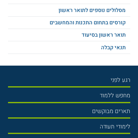
וידע בסוציולוגיה, בענף הציבורי במשרדי ממשלה ובענף הפרטי
בחברות שונות.
מסלולים נוספים לתואר ראשון
למידע נוסף לחצו:
האוניברסיטה הפתוחה
קורסים בתחום התכנות והמחשבים
תואר ראשון בסיעוד
תנאי קבלה
רגע לפני
בחירת לימודים
מחפש ללמוד
תנאי קבלה
תואר ראשון
תארים מבוקשים
שכר לימוד
תואר שני
משפטים
אוניברסיטה
לימודי תעודה
הכנה לבגרות
מנהל עסקים
מכללות