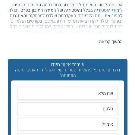
אכן, מנהל טוב הוא מנהל בעל ידע נרחב בכמה תחומים. הוספת
לימודי היסטוריה
בכלל והיסטוריה של המזרח התיכון בפרט, יכולה
להפוך את שנות הלימודים האקדמיות שלכם למרתקות ומאתגרות
ובעיקר יכולה להרחיב את תחומי הידע שלכם. בקורסים הנלמדים
בחוג לניהול תרכשו כלים שיהפכו אתכם למנהלים מוכשרים בכל
תחום שתבחרו, תלמדו כיצד לנהל משאבי אנוש, כיצד לפעול
לטובת יחסים תקינים ביניכם לבין העובדים ובינם לבין עצמם.
המשך קריאה
תרכשו ידע בכל הנוגע לדיני עבודה או דיני תאגידים ותקבלו את כל
הידע הנחוץ בכדי לסיים את שנות הלימודים שלכם ולהשתלב
בתפקידים ניהוליים. שילוב תואר זה בשילוב ההיסטוריה של
שירות אישי חינם
המזרח התיכון ותרבויותיו תהווה נדבך נוסף ללימודיכם. בחוג זה
רוצה פרטים על ניהול והיסטוריה של המזה"ת - האוניברסיטה
תעמיקו את הידע וההבנה שלכם במזרח התיכון על כל המשמעויות
הפתוחה?
והתהליכים ההיסטוריה שהתרחשו בו. כך תוכלו להפוך למנהלים
מוכשרים בעלי ידע והבנה היסטורית באיזור שבו אנו חיים ופועלים.
קיראו על:
לימודי מזרחנות
תכנית הלימודים
קורסי תשתית (חובה) לכל תואר דו חוגי באוניברסיטה הפתוחה
הכולל מדעי הרוח ומדעי החברה. בין קורסי החובה הנלמדים: