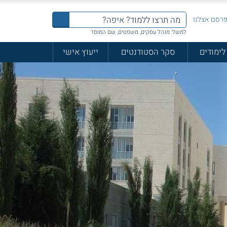
רסם אצלנו
למשל: מנהל עסקים, משפטים, שם המוסד
לימודים
סקר הסטודנטים
ייעוץ אישי