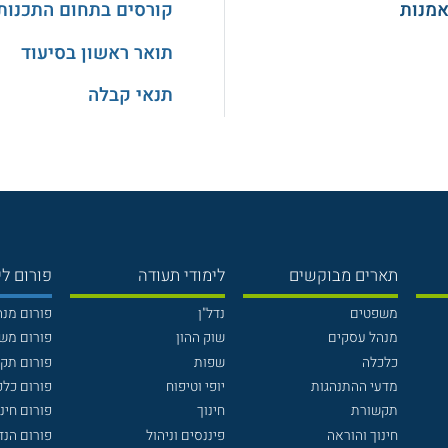
אמנות
קורסים בתחום התכנות
תואר ראשון בסיעוד
תנאי קבלה
תארים מבוקשים
לימודי תעודה
פורום לי
משפטים
נדל"ן
פורום מנ
מנהל עסקים
שוק ההון
פורום מש
כלכלה
שפות
פורום תק
מדעי ההתנהגות
יופי וטיפוח
פורום כלכ
תקשורת
חינוך
פורום חינו
חינוך והוראה
פיננסים וניהול
פורום הנ