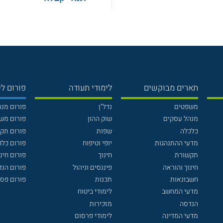
תארים מבוקשים
לימודי תעודה
פורום לי
משפטים
נדל"ן
פורום מנ
מנהל עסקים
שוק ההון
פורום מש
כלכלה
שפות
פורום תק
מדעי ההתנהגות
יופי וטיפוח
פורום כלכ
תקשורת
חינוך
פורום חינו
חינוך והוראה
פיננסים וניהול
פורום הנ
חשבונאות
תכנות
פורום פסי
מדעי המחשב
לימודי ביטוח
הנדסה
מזכירות
מדעי המדינה
לימודי פרסום