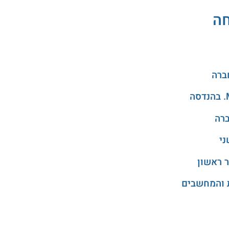
חה
ני
 ראשון
 והמחשבים