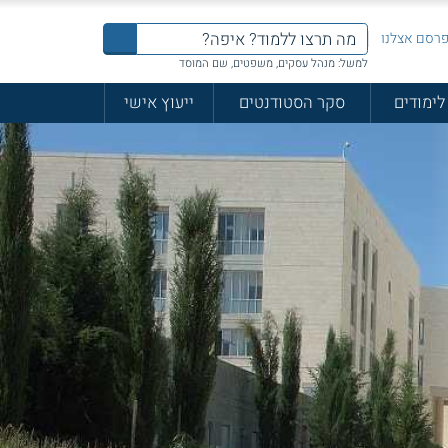
רסם אצלנו
למשל: מנהל עסקים, משפטים, שם המוסד
לימודים
סקר הסטודנטים
ייעוץ אישי