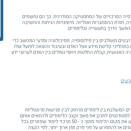
פיה המרכזיים של המתמטיקה המודרנית. כך הם נחשפים
ה, תורת ההסתברות ואנליזה. מיומנויות הניתוח והחשיבה
המשך הדרך בתעשייה ובלימודים.
טים משולבים בין פילוסופיה, פסיכולוגיה ומדעי המחשב כדי
ם בתהליכי קליטת מידע אצל האדם ובעיבוד והוצאה לפועל שלו.
ה האנושית, קבלת החלטות ויחסי גומלים בין האדם לערוצי ידע
דעים
 המשלבת בין לימודים מרחוק לבין פגישות פרונטליות
 לסטודנטים לתכנן את משך וקצב הלימודים ולהתאים אותם
לצורכיהם האישיים. כמו כן הם יכולים לקבוע את מקום הלימוד מתוך כ - 50 מרכזי לימוד שפזורים בכל
ים או להתפרש על פני פרק זמן ארוך יותר, לפי הקצה