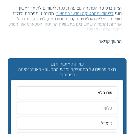
האוניברסיטה הפתוחה מציעה תוכנית לימודים לתואר ראשון דו
חוגי
ללימודי מתמטיקה ומדעי המחשב
. תכנית זו מפתחת יכולות
חשיבה ריאלית ואנליטית בקרב הסטודנטים, לצד עקרונות של
אחריות והתמדה שחשובים בתעשיות ההייטק, הסטארט אפ, המדע
והמחשבים של ימינו.
תכנית הלימודים
המשך קריאה
לימודי מתמטיקה
באוניברסיטה הפתוחה חושפים את הסטודנטים
לשלל ענפים מהותיים במתמטיקה המודרנית. אלה כוללים אנליזה,
אלגברה, לוגיקה, תורת המספרים, הסתברות וטופולוגיה.
שירות אישי חינם
רוצה פרטים על מתמטיקה ומדעי המחשב - האוניברסיטה
לימודי מדעי המחשב
באים לטפח את הכישורים האנליטיים של
הפתוחה?
הסטודנטים ולהעניק להם ידע מעמיק ביישום ובתיאוריה של מדעי
המחשב. הקורסים משלבים בין המרכיב התיאורטי והמרכיב
ההנדסי של הענף. כך התלמידים עוסקים בשאלות בדבר מציאת
פתרונות לבעיות נתונות, וכן במיומנויות לבנייה של מערכות
מחשבים ותוכנה מורכבות.
מתכונת הלימוד
שיטת הלימוד במסלול זה משלבת בתוכה מפגשי הנחיה
פרונטליים עם טכנולוגיה מתקדמת לבין למידה מרחוק מהבית. כך