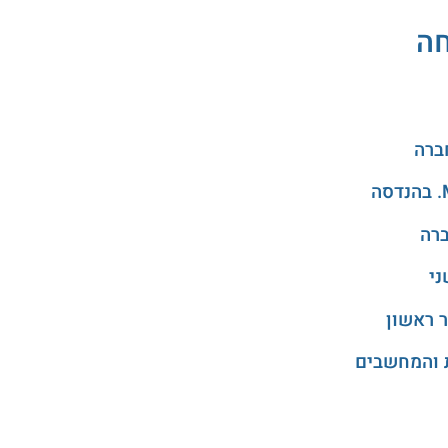
חה
ני
 ראשון
 והמחשבים