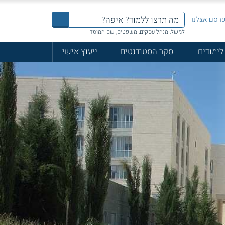
רסם אצלנו
למשל: מנהל עסקים, משפטים, שם המוסד
לימודים
סקר הסטודנטים
ייעוץ אישי