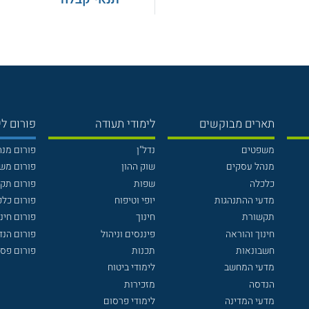
תארים מבוקשים
לימודי תעודה
פורום לי
משפטים
נדל"ן
פורום מנ
מנהל עסקים
שוק ההון
פורום מש
כלכלה
שפות
פורום תק
מדעי ההתנהגות
יופי וטיפוח
פורום כלכ
תקשורת
חינוך
פורום חינו
חינוך והוראה
פיננסים וניהול
פורום הנ
חשבונאות
תכנות
פורום פסי
מדעי המחשב
לימודי ביטוח
הנדסה
מזכירות
מדעי המדינה
לימודי פרסום